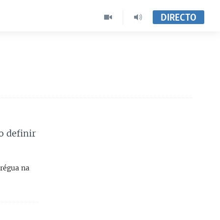
DIRECTO
o definir
trégua na