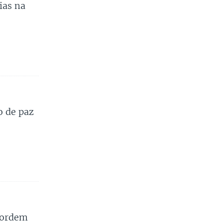
ias na
o de paz
r ordem