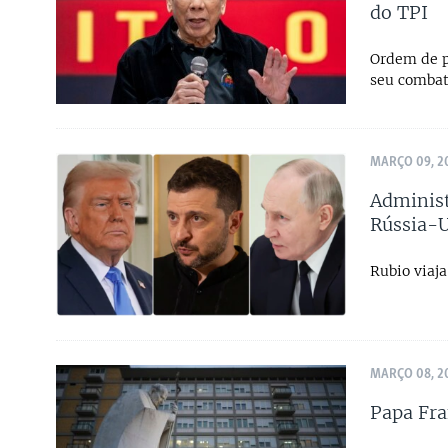
do TPI
Ordem de p
seu combat
MARÇO 09, 2
Administ
Rússia-U
Rubio viaja
MARÇO 08, 2
Papa Fra