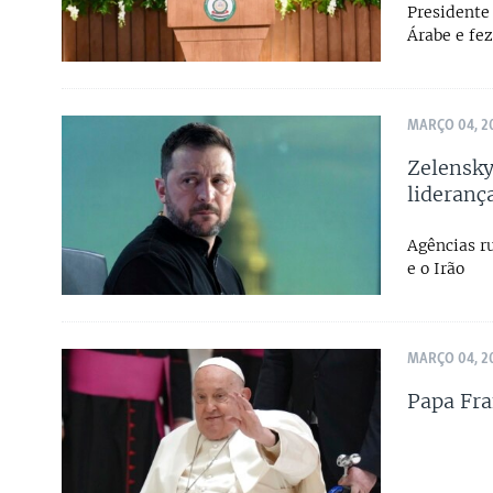
Presidente
Árabe e fe
MARÇO 04, 2
Zelensky
lideranç
Agências r
e o Irão
MARÇO 04, 2
Papa Fra