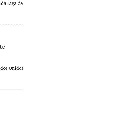
 da Liga da
te
ados Unidos
s