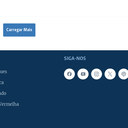
Carregar Mais
SIGA-NOS
ues
ca
ndo
 Vermelha