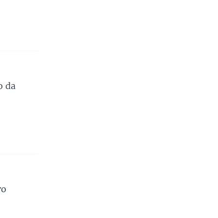
o da
vo