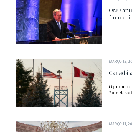
ONU anun
financei
MARÇO 12, 2
Canadá a
O primeiro
“um desafio
MARÇO 11, 2