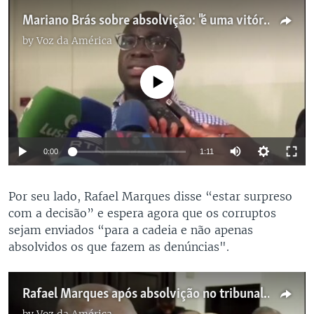
Mariano Brás sobre absolvição: "é uma vitória histórica para o jornalismo responsável"
by
Voz da América
No media source currently available
0:00
1:11
Por seu lado, Rafael Marques disse “estar surpreso
com a decisão” e espera agora que os corruptos
sejam enviados “para a cadeia e não apenas
absolvidos os que fazem as denúncias".
Rafael Marques após absolvição no tribunal: "O mais importante é ver os corruptos na cadeia"