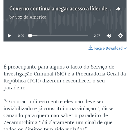
Governo continua a negar acesso a líder de organizaçao das Lundas – 2:27
by
Voz da América
No media source currently available
0:00
2:27
Faça o Download
É preocupante para alguns o facto do
Serviço de
Investigação Criminal (SIC) e a Procuradoria Geral da
República (PGR) dizerem desconhecer o seu
paradeiro.
“O contacto directo entre eles não deve ser
inviabilizado e já constitui uma violação”, disse
Canando para quem não saber o paradeiro de
Zecamutchima “dá claramente um sinal de que
todos os direitos tem sido violados”.