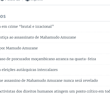
dos
a em crime “brutal e irracional”
ustiça ao assassinato de Mahamudo Amurane
 por Mamudo Amurane
aso de procurador moçambicano arranca na quarta-feira
 eleições autárquicas intercalares
ue assassino de Mahamudo Amurane nunca será revelado
activistas dos direitos humanos atingem um ponto crítico em to