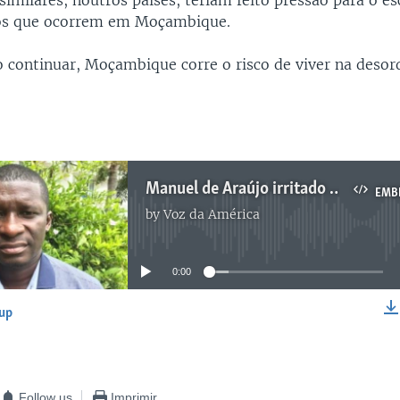
imilares, noutros países, teriam feito pressão para o e
tos que ocorrem em Moçambique.
ão continuar, Moçambique corre o risco de viver na deso
Manuel de Araújo irritado com o silêncio no esclarecimento de assassinatos de políticos
EMB
by
Voz da América
No media source currently available
0:00
-up
EMBED
Follow us
Imprimir