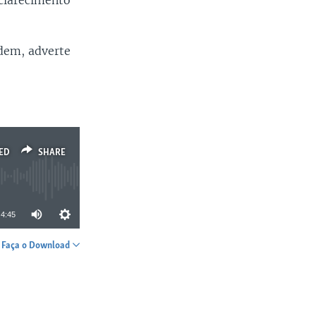
sclarecimento
rdem, adverte
ED
SHARE
4:45
Faça o Download
SHARE