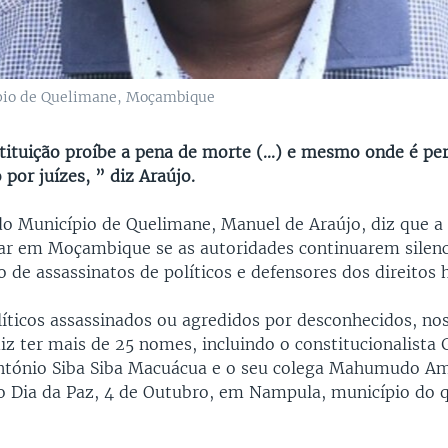
ípio de Quelimane, Moçambique
tituição proíbe a pena de morte (...) e mesmo onde é per
 por juízes, ” diz Araújo.
do Município de Quelimane, Manuel de Araújo, diz que 
lar em Moçambique se as autoridades continuarem silen
o de assassinatos de políticos e defensores dos direitos
líticos assassinados ou agredidos por desconhecidos, no
iz ter mais de 25 nomes, incluindo o constitucionalista G
ntónio Siba Siba Macuácua e o seu colega Mahumudo A
o Dia da Paz, 4 de Outubro, em Nampula, município do q