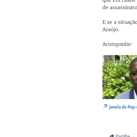
que em casos s
de assassina
E se a situaç
Araújo.
Acompanhe:
Janela de Pop
Partilhe