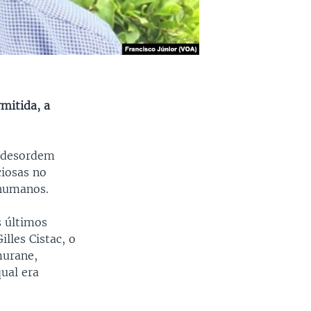
mitida, a
a desordem
ciosas no
 humanos.
s últimos
illes Cistac, o
murane,
ual era