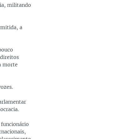
a, militando
mitida, a
pouco
direitos
a morte
vozes.
parlamentar
ocracia.
 funcionário
rnacionais,