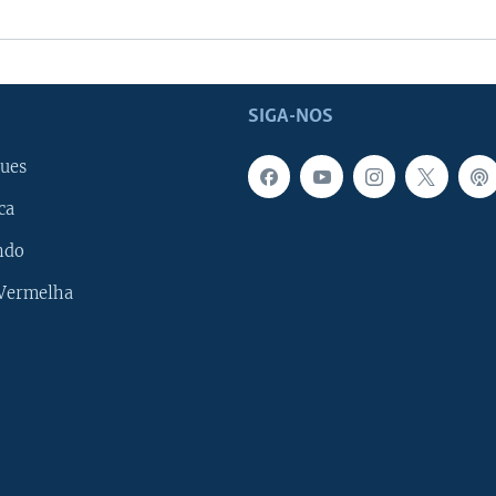
SIGA-NOS
ues
ca
ndo
 Vermelha