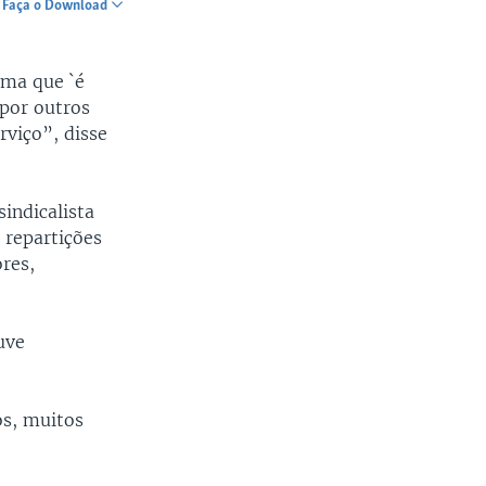
Faça o Download
SHARE
rma que `é
por outros
rviço”, disse
indicalista
 repartições
ores,
uve
os, muitos