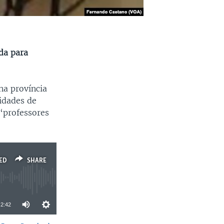
ada para
na província
idades de
“professores
ED
SHARE
2:42