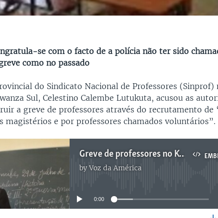
ongratula-se com o facto de a polícia não ter sido cham
 greve como no passado
rovincial do Sindicato Nacional de Professores (Sinprof) 
wanza Sul, Celestino Calembe Lutukuta, acusou as autor
ruir a greve de professores através do recrutamento de 
os magistérios e por professores chamados voluntários”.
Greve de professores no Kwanza Sul - 2:42
EMB
by
Voz da América
No media source currently available
0:00