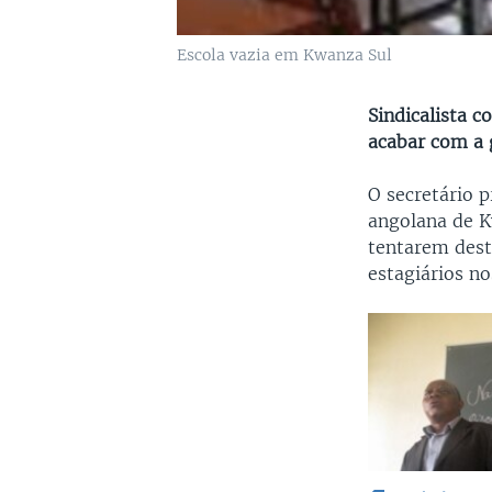
Escola vazia em Kwanza Sul
Sindicalista c
acabar com a
O secretário p
angolana de K
tentarem dest
estagiários n