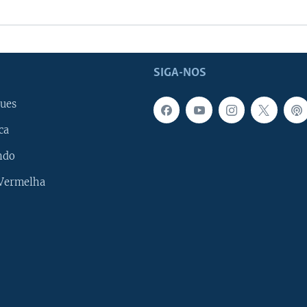
SIGA-NOS
ues
ca
ndo
 Vermelha