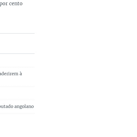
por cento
 aderirem à
eputado angolano