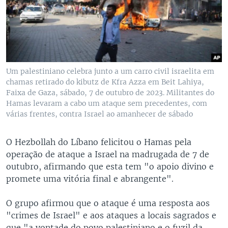
Um palestiniano celebra junto a um carro civil israelita em
chamas retirado do kibutz de Kfra Azza em Beit Lahiya,
Faixa de Gaza, sábado, 7 de outubro de 2023. Militantes do
Hamas levaram a cabo um ataque sem precedentes, com
várias frentes, contra Israel ao amanhecer de sábado
O Hezbollah do Líbano felicitou o Hamas pela
operação de ataque a Israel na madrugada de 7 de
outubro, afirmando que esta tem "o apoio divino e
promete uma vitória final e abrangente".
O grupo afirmou que o ataque é uma resposta aos
"crimes de Israel" e aos ataques a locais sagrados e
que "a vontade do povo palestiniano e o fuzil da