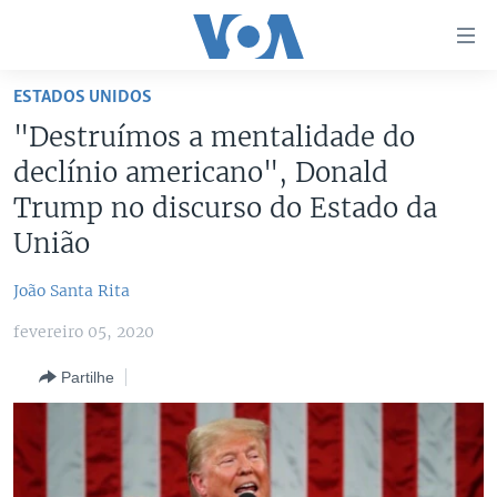
Links
de
Acesso
ESTADOS UNIDOS
Ir
NOTÍCIAS
"Destruímos a mentalidade do
para
AFRICA AGORA
ANGOLA
declínio americano", Donald
artigo
principal
SAÚDE EM FOCO
MOÇAMBIQUE
Trump no discurso do Estado da
Ir
União
VÍDEO
ESTADOS UNIDOS
para
Navegação
ÁUDIO
GUINÉ-BISSAU
VÍDEOS
João Santa Rita
principal
ENTRETENIMENTO
ÁFRICA E MUNDO
VOA60 ÁFRICA
Ir
fevereiro 05, 2020
para
BRASIL
VOA 60 CLIMA
SIGA-NOS
Partilhe
Pesquisa
DOSSIERS ESPECIAIS
VOA60 MUNDO
DESPORTO
PASSADEIRA VERMELHA
Línguas