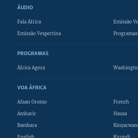
ÁUDIO
Fala África
Emissão V
Emissão Vespertina
Programas 
PROGRAMAS
África Agora
Washingto
VOA ÁFRICA
Afaan Oromo
French
Amharic
Hausa
Bambara
Kinyarwan
English
Kirundi