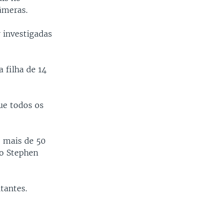
âmeras.
r investigadas
 filha de 14
ue todos os
e mais de 50
mo Stephen
tantes.