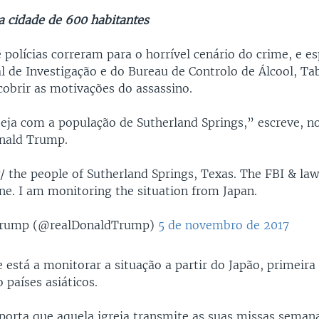
 cidade de 600 habitantes
polícias correram para o horrível cenário do crime, e es
l de Investigação e do Bureau de Controlo de Álcool, T
obrir as motivações do assassino.
eja com a população de Sutherland Springs,” escreve, no
nald Trump.
 the people of Sutherland Springs, Texas. The FBI & la
ne. I am monitoring the situation from Japan.
Trump (@realDonaldTrump)
5 de novembro de 2017
 está a monitorar a situação a partir do Japão, primeir
 países asiáticos.
porta que aquela igreja transmite as suas missas seman