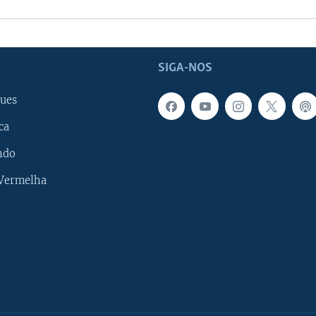
SIGA-NOS
ues
ca
ndo
 Vermelha