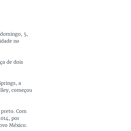
domingo, 5,
idade no
ça de dois
prings, a
lley, começou
e preto. Com
2014, por
Novo México.