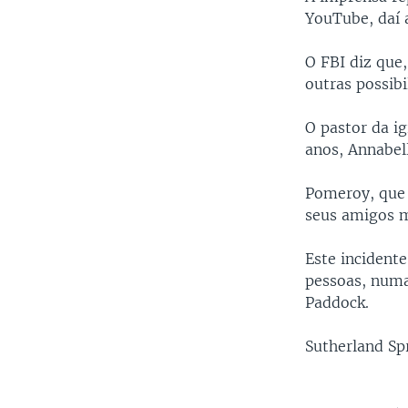
YouTube, daí 
O FBI diz que,
outras possibi
O pastor da i
anos, Annabel
Pomeroy, que 
seus amigos 
Este incident
pessoas, numa
Paddock.
Sutherland Sp