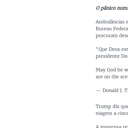
O pânico numa
Ambulâncias e 
Bureau Federa
procuram desc
"Que Deus est
presidente Do
May God be w/
are on the sce
— Donald J. 
Trump diz que
viagem a cinco
A imprensa re