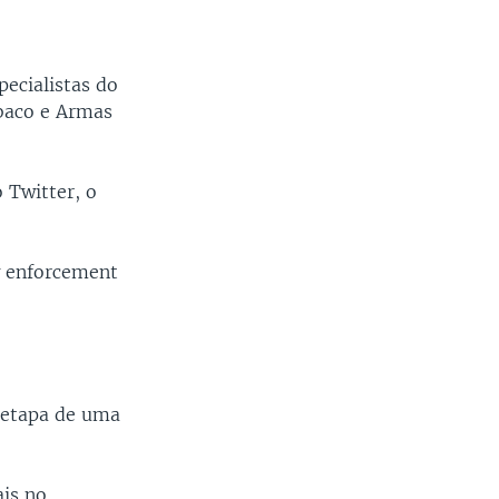
pecialistas do
abaco e Armas
 Twitter, o
w enforcement
a etapa de uma
ais no