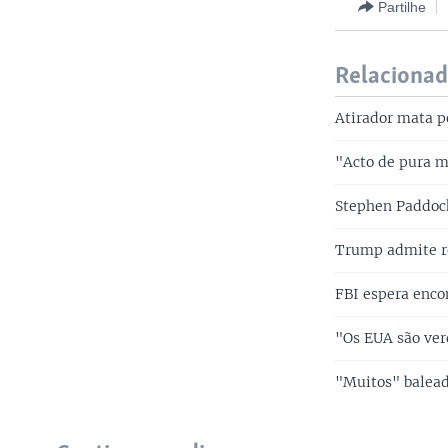
Partilhe
Relaciona
Atirador mata p
"Acto de pura 
Stephen Paddock
Trump admite re
FBI espera enco
"Os EUA são ve
"Muitos" balead