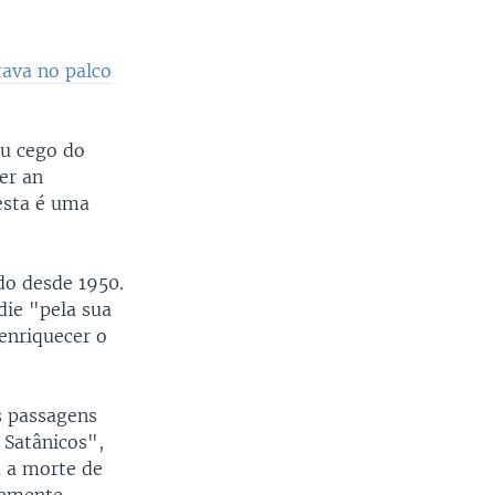
ava no palco
ou cego do
er an
esta é uma
do desde 1950.
die "pela sua
 enriquecer o
s passagens
 Satânicos",
 a morte de