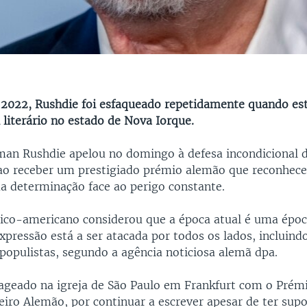
2022, Rushdie foi esfaqueado repetidamente quando est
 literário no estado de Nova Iorque.
lman Rushdie apelou no domingo à defesa incondicional d
ao receber um prestigiado prémio alemão que reconhece
sua determinação face ao perigo constante.
nico-americano considerou que a época atual é uma épo
xpressão está a ser atacada por todos os lados, incluind
 populistas, segundo a agência noticiosa alemã dpa.
ageado na igreja de São Paulo em Frankfurt com o Prém
eiro Alemão, por continuar a escrever apesar de ter sup