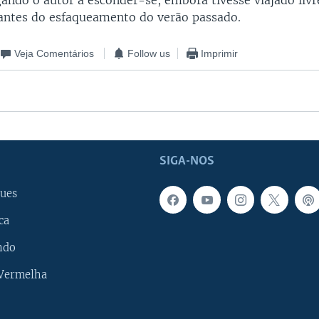
gando o autor a esconder-se, embora tivesse viajado liv
antes do esfaqueamento do verão passado.
Veja Comentários
Follow us
Imprimir
SIGA-NOS
ues
ca
ndo
 Vermelha