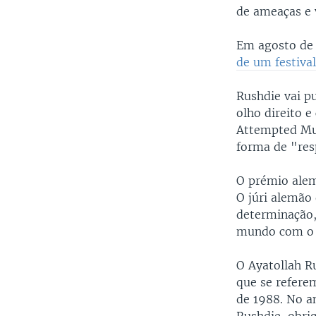
de ameaças e v
Em agosto de
de um festival
Rushdie vai p
olho direito 
Attempted Mur
forma de "res
O prémio alem
O júri alemão
determinação, 
mundo com o s
O Ayatollah R
que se refere
de 1988. No a