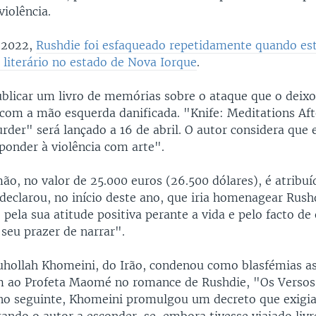
iolência.
 2022,
Rushdie foi esfaqueado repetidamente quando est
 literário no estado de Nova Iorque
.
ublicar um livro de memórias sobre o ataque que o deix
e com a mão esquerda danificada. "Knife: Meditations Aft
der" será lançado a 16 de abril. O autor considera que 
ponder à violência com arte".
ão, no valor de 25.000 euros (26.500 dólares), é atribuí
 declarou, no início deste ano, que iria homenagear Rush
pela sua atitude positiva perante a vida e pelo facto de
eu prazer de narrar".
uhollah Khomeini, do Irão, condenou como blasfémias a
m ao Profeta Maomé no romance de Rushdie, "Os Versos
no seguinte, Khomeini promulgou um decreto que exigia