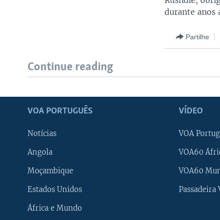
Rushdie, obri
durante anos 
Partilhe
Continue reading
VOA PORTUGUÊS
VÍDEO
Notícias
VOA Portug
Angola
VOA60 Áfri
Moçambique
VOA60 Mu
Estados Unidos
Passadeira
África e Mundo