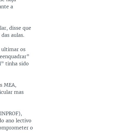
ante a
lar, disse que
 das aulas.
 ultimar os
“reenquadrar”
l” tinha sido
os MEA,
icular mas
SINPROF),
do ano lectivo
 comprometer o