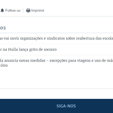
Follow us
Imprimir
dos
 vai ouvir organizações e sindicatos sobre reabertura das escol
r na Huíla lança grito de socorro
a anuncia novas medidas - excepções para viagens e uso de más
tório
SIGA-NOS