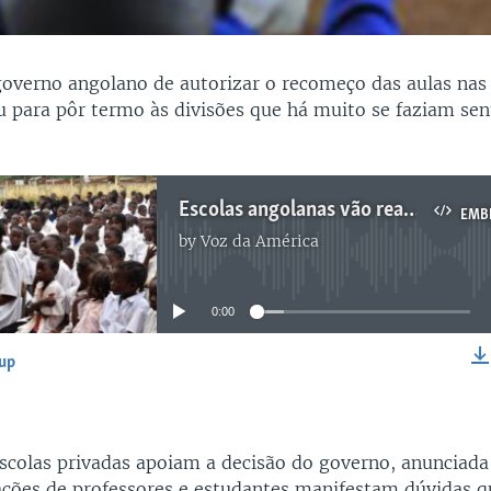
governo angolano de autorizar o recomeço das aulas nas
u para pôr termo às divisões que há muito se faziam sen
Escolas angolanas vão reabrir - 2:30
EMB
by
Voz da América
No media source currently available
0:00
-up
EMBED
scolas privadas apoiam a decisão do governo, anunciada
zações de professores e estudantes manifestam dúvidas q