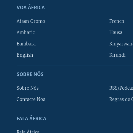
VOA ÁFRICA
Afaan Oromo
French
Amharic
Hausa
Bambara
Kinyarwan
English
Kirundi
SOBRE NÓS
Sobre Nós
RSS/Podca
Contacte Nos
Regras de 
SIGA-NOS
FALA ÁFRICA
Fala África