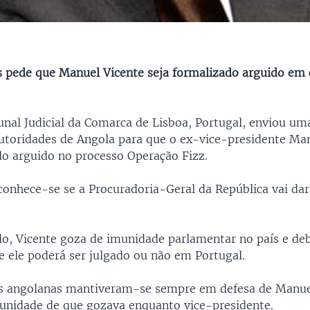
s pede que Manuel Vicente seja formalizado arguido em 
unal Judicial da Comarca de Lisboa, Portugal, enviou um
autoridades de Angola para que o ex-vice-presidente Ma
ído arguido no processo Operação Fizz.
conhece-se se a Procuradoria-Geral da República vai dar
, Vicente goza de imunidade parlamentar no país e deb
e ele poderá ser julgado ou não em Portugal.
s angolanas mantiveram-se sempre em defesa de Manue
unidade de que gozava enquanto vice-presidente.