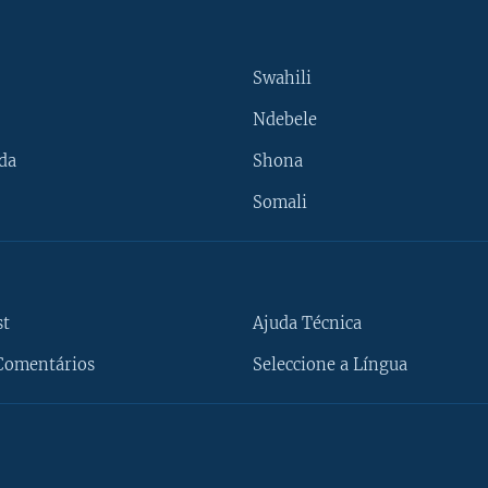
Swahili
Ndebele
da
Shona
Somali
st
Ajuda Técnica
Comentários
Seleccione a Língua