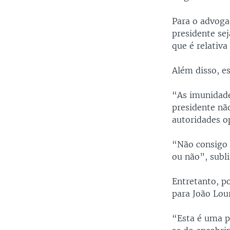
Para o advoga
presidente se
que é relativa
Além disso, e
“As imunidade
presidente nã
autoridades o
“Não consigo a
ou não”, subl
Entretanto, po
para João Lou
“Esta é uma p