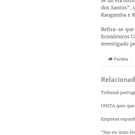
se do encobri
dos Santos”, 
Kangamba e K
Refira-se que
Económicos Ca
investigado pe
Partilhe
Relaciona
Tribunal portug
UNITA quer que 
Empresa espanho
"Sou eu mais liv