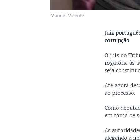
Manuel Vicente
Juiz portuguê
corrupção
O juiz do Trib
rogatória às 
seja constitu
Até agora des
ao processo.
Como deputado
em torno de s
As autoridade
alegando a im