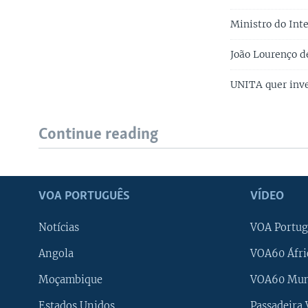
Ministro do Int
João Lourenço 
UNITA quer inve
Continue reading
VOA PORTUGUÊS
VÍDEO
Notícias
VOA Portug
Angola
VOA60 Áfri
Moçambique
VOA60 Mu
Estados Unidos
Passadeira