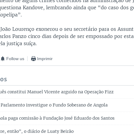
mento de alguns crimes cometidos na administração de 
questiona Kandove, lembrando ainda que “do caso dos g
opelipa”.
 João Lourenço exonerou o seu secretário para os Assun
rlos Panzo cinco dias depois de ser empossado por estar
la justiça suíça.
Follow us
Imprimir
dos
uês constitui Manuel Vicente arguido na Operação Fizz
Parlamento investigue o Fundo Soberano de Angola
la paga comissão à Fundação José Eduardo dos Santos
re, então", o diário de Luaty Beirão