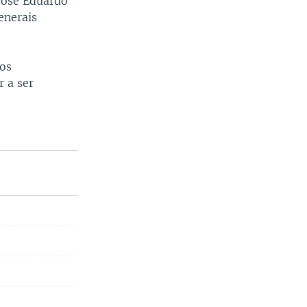
José Eduardo
enerais
tos
 a ser