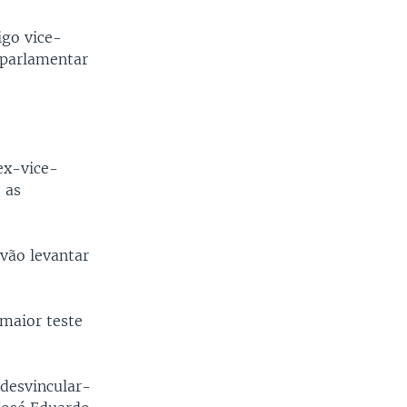
igo vice-
 parlamentar
ex-vice-
 as
 vão levantar
 maior teste
 desvincular-