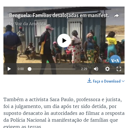
Benguela: Famílias desalojadas em manifestação pelo direito à terra
by
Voz da América
No media source currently available
0:00
2:29
Faça o Download
Também a activista Sara Paulo, professora e jurista,
foi a julgamento, um dia após ter sido detida, por
suposto desacato às autoridades ao filmar a resposta
da Polícia Nacional à manifestação de famílias que
exigem as terras.