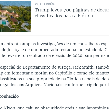
VEJA TAMBÉM
Trump levou 700 páginas de doc
classificados para a Flórida
enfrenta amplas investigações de um conselheiro espe
de Justiça e de um procurador estadual no estado da Geó
a de reverter o resultado da eleição de 2020 para perman
 especial do Departamento de Justiça, Jack Smith, també
mp em fomentar o motim no Capitólio e como ele mante
assificados na sua propriedade na Flórida depois de deix
regá-los aos Arquivos Nacionais, conforme exigido por l
sconhecido
de Nixon, que caiu na obscuridade após a sua ignominios