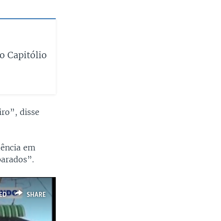
o Capitólio
ro”, disse
dência em
parados”.
ED
SHARE