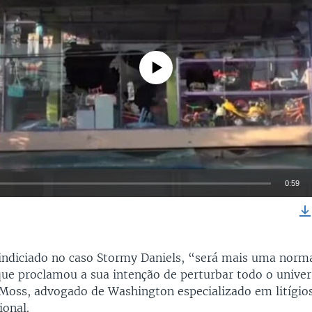
No media source currently available
0:59
EMBED
indiciado no caso Stormy Daniels, “será mais uma norm
e proclamou a sua intenção de perturbar todo o univers
 Moss, advogado de Washington especializado em litígio
ional.