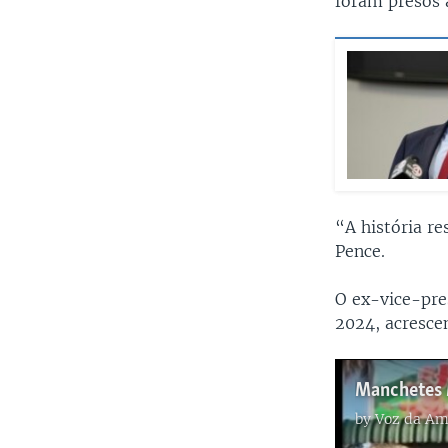
foram presos 
“A história r
Pence.
O ex-vice-pre
2024, acresce
by
Voz da Am