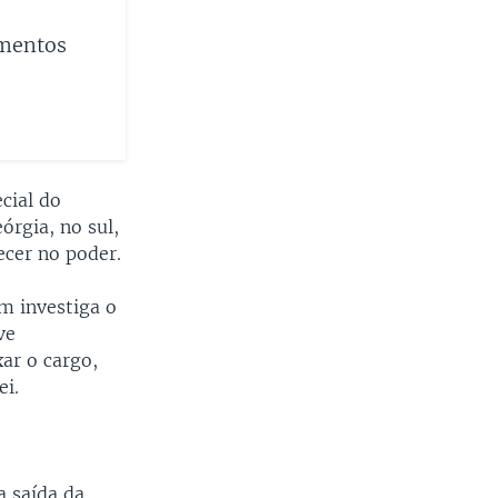
umentos
cial do
rgia, no sul,
ecer no poder.
m investiga o
ve
ar o cargo,
ei.
a saída da