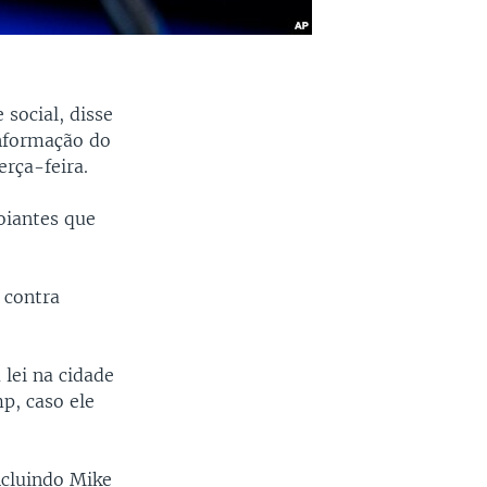
social, disse
informação do
erça-feira.
oiantes que
 contra
 lei na cidade
p, caso ele
ncluindo Mike