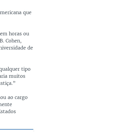
americana que
width
px
 em horas ou
B. Cohen,
Universidade de
qualquer tipo
aria muitos
stiça.”
ou ao cargo
mente
Estados