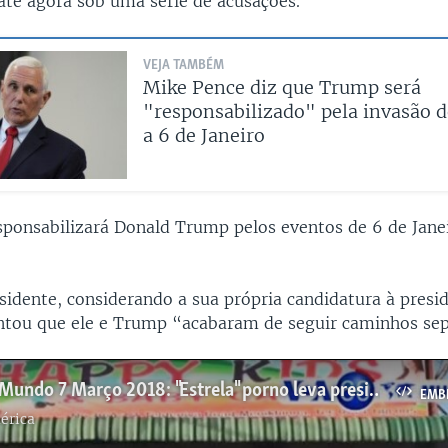
até agora sob uma série de acusações.
VEJA TAMBÉM
Mike Pence diz que Trump será
"responsabilizado" pela invasão d
a 6 de Janeiro
esponsabilizará Donald Trump pelos eventos de 6 de Janei
sidente, considerando a sua própria candidatura à presi
ntou que ele e Trump “acabaram de seguir caminhos se
Manchetes Mundo 7 Março 2018: "Estrela" porno leva presidente Trump a tribunal
EMB
érica