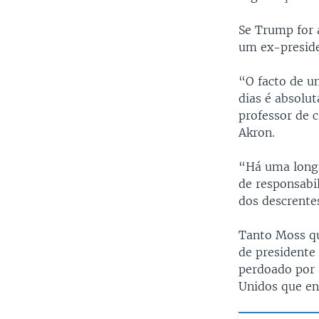
Se Trump for 
um ex-preside
“O facto de u
dias é absolu
professor de c
Akron.
“Há uma longa
de responsabi
dos descrente
Tanto Moss qu
de presidente
perdoado por 
Unidos que enf