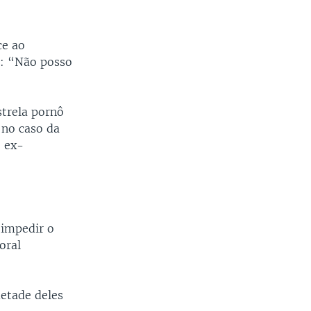
ce ao
: “Não posso
strela pornô
 no caso da
o ex-
 impedir o
oral
metade deles