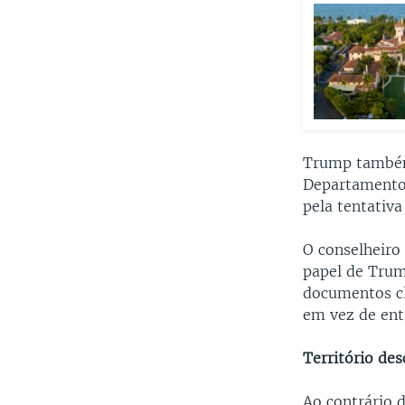
Trump também 
Departamento 
pela tentativ
O conselheiro
papel de Tru
documentos cl
em vez de ent
Território de
Ao contrário 