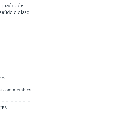
l quadro de
saúde e disse
ros
nas com membros
 JES