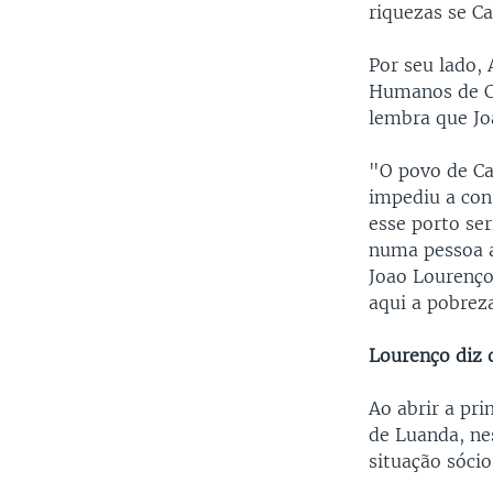
riquezas se C
Por seu lado,
Humanos de Ca
lembra que Jo
"O povo de Ca
impediu a con
esse porto se
numa pessoa a
Joao Lourenço
aqui a pobreza
Lourenço diz 
Ao abrir a pr
de Luanda, ne
situação sóci