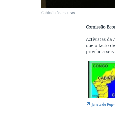
Cabinda às escuras
Comissão Econ
Activistas da
que o facto d
província serv
Janela de Pop