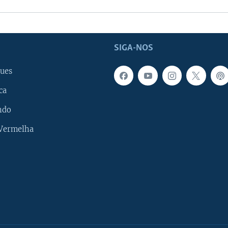
SIGA-NOS
ues
ca
ndo
 Vermelha