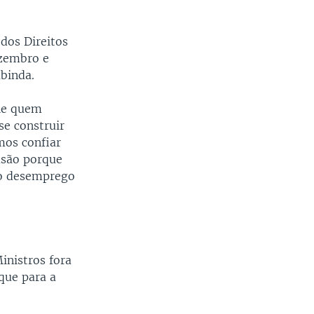
dos Direitos
ezembro e
binda.
ele quem
se construir
mos confiar
usão porque
 o desemprego
inistros fora
que para a