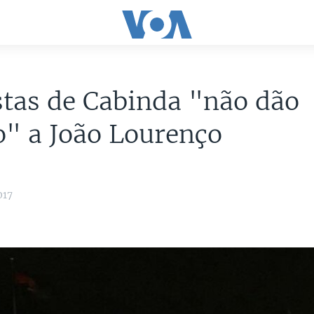
stas de Cabinda "não dão
o" a João Lourenço
017