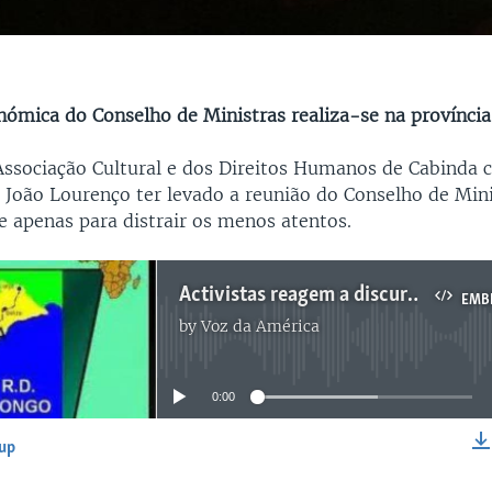
ómica do Conselho de Ministras realiza-se na província
 Associação Cultural e dos Direitos Humanos de Cabinda
e João Lourenço ter levado a reunião do Conselho de Mini
e apenas para distrair os menos atentos.
Activistas reagem a discursos de João Lourenço e goernador de Cabinda - 2:11
EMB
by
Voz da América
No media source currently available
0:00
-up
EMBED