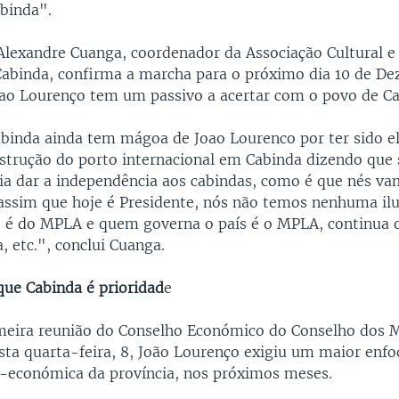
abinda".
 Alexandre Cuanga, coordenador da Associação Cultural e 
binda, confirma a marcha para o próximo dia 10 de D
ao Lourenço tem um passivo a acertar com o povo de Ca
binda ainda tem mágoa de Joao Lourenco por ter sido 
strução do porto internacional em Cabinda dizendo que 
ria dar a independência aos cabindas, como é que nés va
ssim que hoje é Presidente, nós não temos nenhuma il
 é do MPLA e quem governa o país é o MPLA, continua
, etc.", conclui Cuanga.
que Cabinda é prioridad
e
imeira reunião do Conselho Económico do Conselho dos M
sta quarta-feira, 8, João Lourenço exigiu um maior enfo
o-económica da província, nos próximos meses.