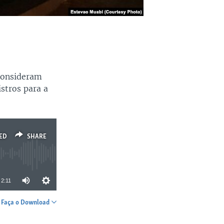
 consideram
stros para a
ED
SHARE
2:11
Faça o Download
SHARE