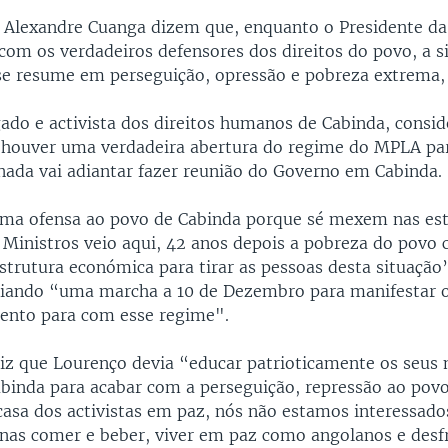
Alexandre Cuanga dizem que, enquanto o Presidente da
 com os verdadeiros defensores dos direitos do povo, a s
se resume em perseguição, opressão e pobreza extrema, 
do e activista dos direitos humanos de Cabinda, consid
 houver uma verdadeira abertura do regime do MPLA pa
 nada vai adiantar fazer reunião do Governo em Cabinda.
ma ofensa ao povo de Cabinda porque sé mexem nas es
 Ministros veio aqui, 42 anos depois a pobreza do povo 
trutura económica para tirar as pessoas desta situação”
iando “uma marcha a 10 de Dezembro para manifestar 
ento para com esse regime".
z que Lourenço devia “educar patrioticamente os seus m
abinda para acabar com a perseguição, repressão ao povo
casa dos activistas em paz, nós não estamos interessado
as comer e beber, viver em paz como angolanos e desf