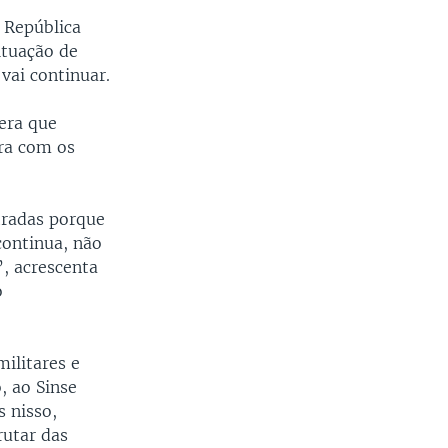
 República
ituação de
vai continuar.
era que
ra com os
tradas porque
continua, não
, acrescenta
o
ilitares e
, ao Sinse
s nisso,
rutar das