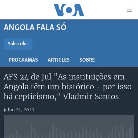
Links
de
Acesso
ANGOLA FALA SÓ
Ir
NOTÍCIAS
para
AFRICA AGORA
ANGOLA
Subscribe
artigo
SUBSCRIBE
principal
SAÚDE EM FOCO
MOÇAMBIQUE
PROGRAMAS
ARTICLES
SOBRE
Ir
VÍDEO
ESTADOS UNIDOS
para
Subscreva
AFS 24 de Jul "As instituições em
Navegação
ÁUDIO
GUINÉ-BISSAU
VÍDEOS
principal
Angola têm um histórico - por isso
ENTRETENIMENTO
ÁFRICA E MUNDO
VOA60 ÁFRICA
Ir
há cepticismo," Vladmir Santos
para
BRASIL
VOA 60 CLIMA
SIGA-NOS
Pesquisa
julho 24, 2020
DOSSIERS ESPECIAIS
VOA60 MUNDO
DESPORTO
PASSADEIRA VERMELHA
Línguas