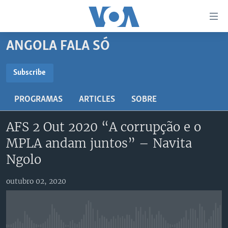
Links
de
Acesso
ANGOLA FALA SÓ
Ir
NOTÍCIAS
para
AFRICA AGORA
ANGOLA
Subscribe
artigo
SUBSCRIBE
principal
SAÚDE EM FOCO
MOÇAMBIQUE
PROGRAMAS
ARTICLES
SOBRE
Ir
VÍDEO
ESTADOS UNIDOS
para
Subscreva
AFS 2 Out 2020 “A corrupção e o
Navegação
ÁUDIO
GUINÉ-BISSAU
VÍDEOS
principal
MPLA andam juntos” – Navita
ENTRETENIMENTO
ÁFRICA E MUNDO
VOA60 ÁFRICA
Ir
Ngolo
para
BRASIL
VOA 60 CLIMA
SIGA-NOS
Pesquisa
outubro 02, 2020
DOSSIERS ESPECIAIS
VOA60 MUNDO
DESPORTO
PASSADEIRA VERMELHA
Línguas