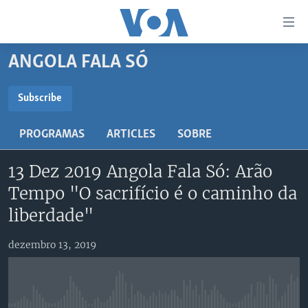
Links
de
Acesso
ANGOLA FALA SÓ
Ir
NOTÍCIAS
para
AFRICA AGORA
ANGOLA
Subscribe
artigo
SUBSCRIBE
principal
SAÚDE EM FOCO
MOÇAMBIQUE
PROGRAMAS
ARTICLES
SOBRE
Ir
VÍDEO
ESTADOS UNIDOS
para
Subscreva
13 Dez 2019 Angola Fala Só: Arão
Navegação
ÁUDIO
GUINÉ-BISSAU
VÍDEOS
principal
Tempo "O sacrifício é o caminho da
ENTRETENIMENTO
ÁFRICA E MUNDO
VOA60 ÁFRICA
Ir
liberdade"
para
BRASIL
VOA 60 CLIMA
SIGA-NOS
Pesquisa
dezembro 13, 2019
DOSSIERS ESPECIAIS
VOA60 MUNDO
DESPORTO
PASSADEIRA VERMELHA
Línguas