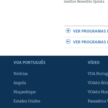
médico Benedito Quinta
VER PROGRAMAS 
VER PROGRAMAS 
VOA PORTUGUÊS
VÍDEO
Notícias
VOA Portug
Angola
VOA60 Áfri
Moçambique
VOA60 Mu
Estados Unidos
Passadeira