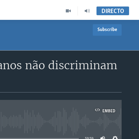
DIRECTO
Subscribe
lanos não discriminam
EMBED
able
59:59