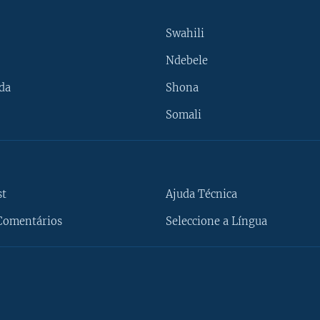
Swahili
Ndebele
da
Shona
Somali
st
Ajuda Técnica
Comentários
Seleccione a Língua