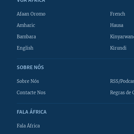
VOA ÁFRICA
Afaan Oromo
French
Amharic
Hausa
Bambara
Kinyarwan
English
Kirundi
SOBRE NÓS
Sobre Nós
RSS/Podca
Contacte Nos
Regras de 
SIGA-NOS
FALA ÁFRICA
Fala África
Línguas