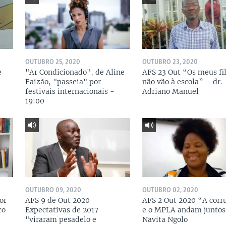
OUTUBRO 25, 2020
OUTUBRO 23, 2020
e
"Ar Condicionado", de Aline
AFS 23 Out “Os meus fi
Faizão, "passeia" por
não vão à escola” – dr.
festivais internacionais -
Adriano Manuel
19:00
OUTUBRO 09, 2020
OUTUBRO 02, 2020
or
AFS 9 de Out 2020
AFS 2 Out 2020 “A corr
co
Expectativas de 2017
e o MPLA andam juntos
"viraram pesadelo e
Navita Ngolo