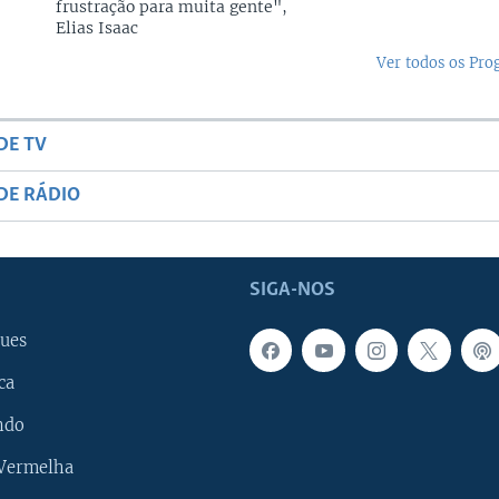
frustração para muita gente",
Elias Isaac
Ver todos os Pr
DE TV
DE RÁDIO
SIGA-NOS
ues
ca
ndo
 Vermelha