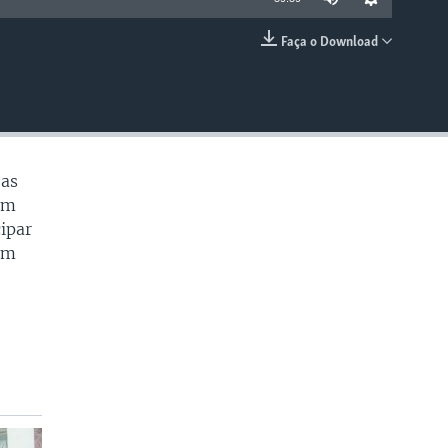
Faça o Download
EMBED
 as
um
cipar
em