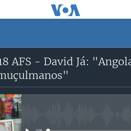
SUBSCRIBE
18 AFS - David Já: "Ango
Apple Podcasts
 muçulmanos"
Subscreva
No media source currently avail
0:00