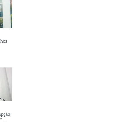
lhos
upção
” –