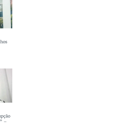
lhos
upção
” –