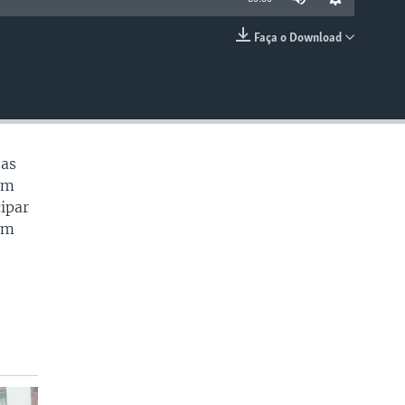
Faça o Download
EMBED
 as
um
cipar
em