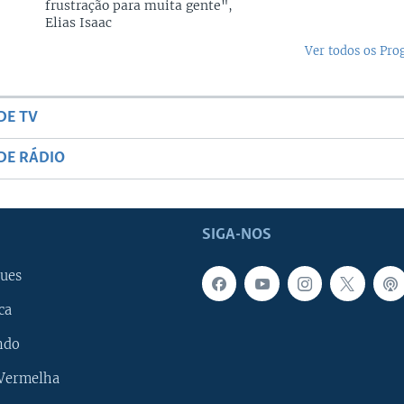
frustração para muita gente",
Elias Isaac
Ver todos os Pr
DE TV
DE RÁDIO
SIGA-NOS
ues
ca
ndo
 Vermelha