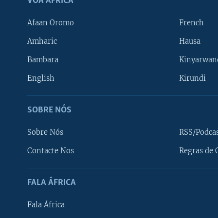
VOA ÁFRICA
Afaan Oromo
French
Amharic
Hausa
Bambara
Kinyarwan
English
Kirundi
SOBRE NÓS
Sobre Nós
RSS/Podca
Contacte Nos
Regras de 
SIGA-NOS
FALA ÁFRICA
Fala África
Línguas