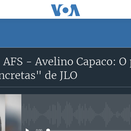
SUBSCRIBE
 AFS - Avelino Capaco: O 
Apple Podcasts
ncretas" de JLO
Subscreva
No media source currently avail
0:00