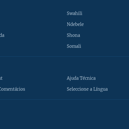
Swahili
Ndebele
da
Shona
Somali
st
Ajuda Técnica
Comentários
Seleccione a Língua