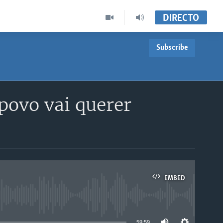
DIRECTO
Subscribe
povo vai querer
EMBED
able
59:59