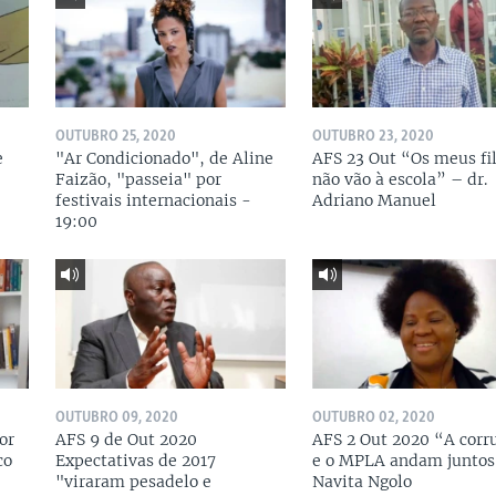
OUTUBRO 25, 2020
OUTUBRO 23, 2020
e
"Ar Condicionado", de Aline
AFS 23 Out “Os meus fi
Faizão, "passeia" por
não vão à escola” – dr.
festivais internacionais -
Adriano Manuel
19:00
OUTUBRO 09, 2020
OUTUBRO 02, 2020
or
AFS 9 de Out 2020
AFS 2 Out 2020 “A corr
co
Expectativas de 2017
e o MPLA andam juntos
"viraram pesadelo e
Navita Ngolo