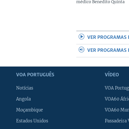
médico Benedito Quinta
VER PROGRAMAS 
VER PROGRAMAS 
VOA PORTUGUÊS
VÍDEO
Notícias
VOA Portug
Angola
VOA60 Áfri
Moçambique
VOA60 Mu
Estados Unidos
Passadeira