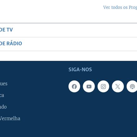
Ver todos os Pr
DE TV
DE RÁDIO
SIGA-NOS
ues
ca
ndo
 Vermelha