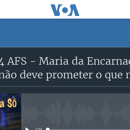
SUBSCRIBE
14 AFS - Maria da Encarna
Apple Podcasts
não deve prometer o que 
Subscreva
No media source currently avail
0:00