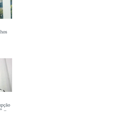
lhos
upção
” –