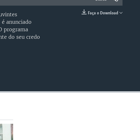
Faça o Download
uvintes
EMBED
 é anunciado
 O programa
nte do seu credo