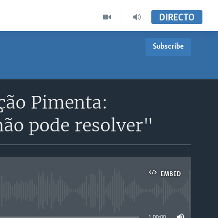
DIRECTO
Subscribe
ção Pimenta:
não pode resolver"
EMBED
able
1:00:00