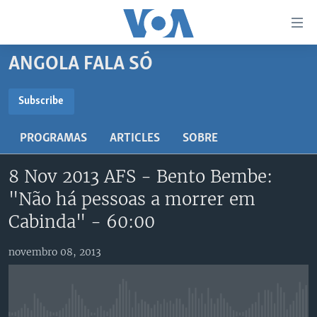
Links
de
Acesso
ANGOLA FALA SÓ
Ir
NOTÍCIAS
para
AFRICA AGORA
ANGOLA
Subscribe
artigo
SUBSCRIBE
principal
SAÚDE EM FOCO
MOÇAMBIQUE
PROGRAMAS
ARTICLES
SOBRE
Ir
VÍDEO
ESTADOS UNIDOS
para
Subscreva
8 Nov 2013 AFS - Bento Bembe:
Navegação
ÁUDIO
GUINÉ-BISSAU
VÍDEOS
principal
"Não há pessoas a morrer em
ENTRETENIMENTO
ÁFRICA E MUNDO
VOA60 ÁFRICA
Ir
Cabinda" - 60:00
para
BRASIL
VOA 60 CLIMA
SIGA-NOS
Pesquisa
novembro 08, 2013
DOSSIERS ESPECIAIS
VOA60 MUNDO
DESPORTO
PASSADEIRA VERMELHA
Línguas