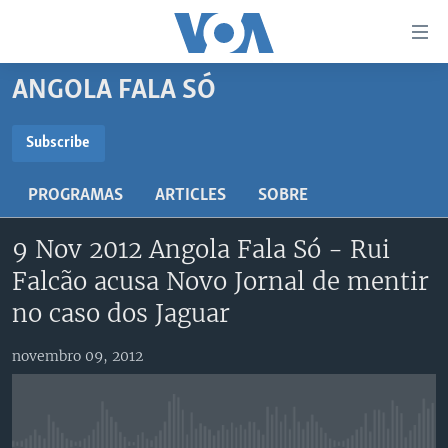
Links
de
Acesso
ANGOLA FALA SÓ
Ir
NOTÍCIAS
para
AFRICA AGORA
ANGOLA
Subscribe
artigo
SUBSCRIBE
principal
SAÚDE EM FOCO
MOÇAMBIQUE
PROGRAMAS
ARTICLES
SOBRE
Ir
VÍDEO
ESTADOS UNIDOS
para
Subscreva
9 Nov 2012 Angola Fala Só - Rui
Navegação
ÁUDIO
GUINÉ-BISSAU
VÍDEOS
principal
Falcão acusa Novo Jornal de mentir
ENTRETENIMENTO
ÁFRICA E MUNDO
VOA60 ÁFRICA
Ir
no caso dos Jaguar
para
BRASIL
VOA 60 CLIMA
SIGA-NOS
Pesquisa
novembro 09, 2012
DOSSIERS ESPECIAIS
VOA60 MUNDO
DESPORTO
PASSADEIRA VERMELHA
Línguas