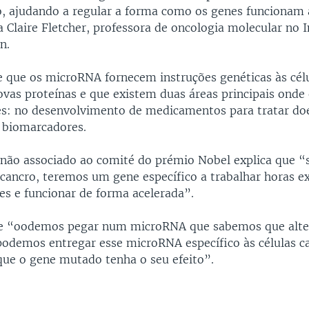
, ajudando a regular a forma como os genes funcionam a
ca Claire Fletcher, professora de oncologia molecular no 
n.
re que os microRNA fornecem instruções genéticas às cél
vas proteínas e que existem duas áreas principais ond
s: no desenvolvimento de medicamentos para tratar do
 biomarcadores.
a não associado ao comité do prémio Nobel explica que 
cancro, teremos um gene específico a trabalhar horas e
es e funcionar de forma acelerada”.
ue “oodemos pegar num microRNA que sabemos que alter
podemos entregar esse microRNA específico às células c
que o gene mutado tenha o seu efeito”.