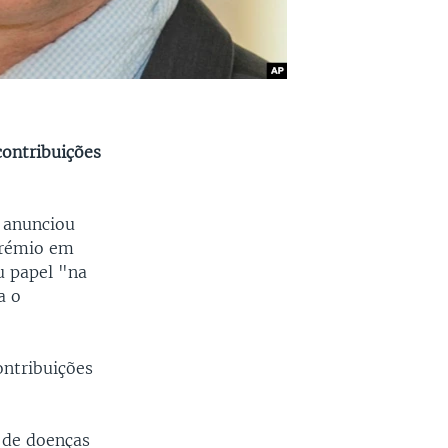
ontribuições
, anunciou
prémio em
u papel "na
a o
ontribuições
 de doenças