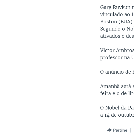
Gary Ruvkun n
vinculado ao 
Boston (EUA) 
Segundo o Nob
ativados e des
Victor Ambro
professor na 
O anúncio de 
Amanhã será a
feira e o de li
O Nobel da Pa
a 14 de outubr
Partilhe