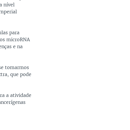
 nível
Imperial
ulas para
e os microRNA
enças e na
“se tomarmos
xtra, que pode
a a atividade
ancerígenas