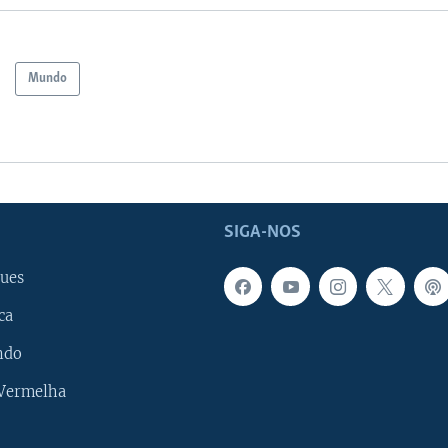
Mundo
SIGA-NOS
ues
ca
ndo
 Vermelha