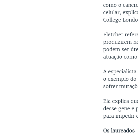
como o cancro
celular, expli
College Londo
Fletcher refe
produzirem no
podem ser úte
atuação como
A especialist
o exemplo do 
sofrer mutaçõ
Ela explica q
desse gene e 
para impedir 
Os laureados