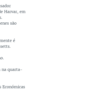
isador
de Harvar, em
s.
genes são
lmente é
setts.
o.
a na quarta-
as Económicas