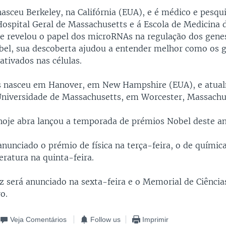
asceu Berkeley, na Califórnia (EUA), e é médico e pesqu
Hospital Geral de Massachusetts e á Escola de Medicina 
e revelou o papel dos microRNAs na regulação dos gene
el, sua descoberta ajudou a entender melhor como os 
ativados nas células.
s nasceu em Hanover, em New Hampshire (EUA), e atua
Universidade de Massachusetts, em Worcester, Massachu
hoje abra lançou a temporada de prémios Nobel deste an
nunciado o prémio de física na terça-feira, o de químic
teratura na quinta-feira.
z será anunciado na sexta-feira e o Memorial de Ciênci
o.
Veja Comentários
Follow us
Imprimir