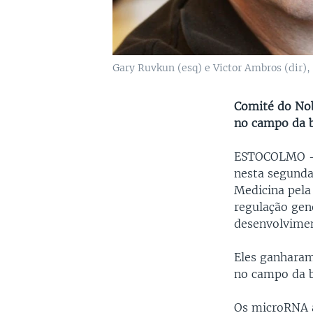
Gary Ruvkun (esq) e Victor Ambros (dir)
Comité do Nob
no campo da b
ESTOCOLMO
nesta segunda
Medicina pela
regulação gen
desenvolvimen
Eles ganharam
no campo da b
Os microRNA a