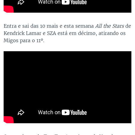
Entra e sai das 10 mais e esta semana
All the Stars
de
Kendrick Lamar e SZA está em décimo, atirando os
Migos para o 11º.