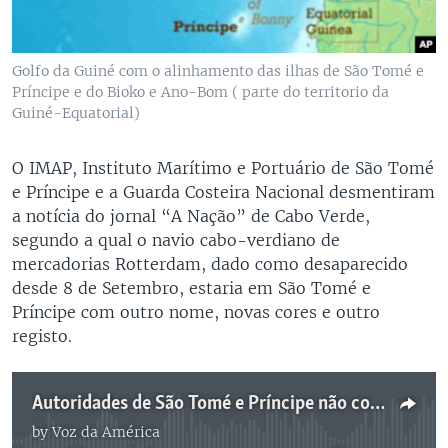
Golfo da Guiné com o alinhamento das ilhas de São Tomé e
Príncipe e do Bioko e Ano-Bom ( parte do territorio da
Guiné-Equatorial)
O IMAP, Instituto Marítimo e Portuário de São Tomé
e Príncipe e a Guarda Costeira Nacional desmentiram
a notícia do jornal “A Nação” de Cabo Verde,
segundo a qual o navio cabo-verdiano de
mercadorias Rotterdam, dado como desaparecido
desde 8 de Setembro, estaria em São Tomé e
Príncipe com outro nome, novas cores e outro
registo.
Autoridades de São Tomé e Príncipe não confirmam barco de Cabo Verde no país - 2:23
by
Voz da América
No media source currently available