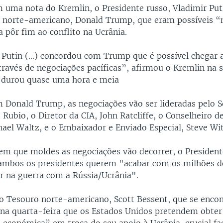
 uma nota do Kremlin, o Presidente russo, Vladimir Puti
 norte-americano, Donald Trump, que eram possíveis “
a pôr fim ao conflito na Ucrânia.
 Putin (...) concordou com Trump que é possível chegar 
ravés de negociações pacíficas”, afirmou o Kremlin na s
 durou quase uma hora e meia
 Donald Trump, as negociações vão ser lideradas pelo S
Rubio, o Diretor da CIA, John Ratcliffe, o Conselheiro d
hael Waltz, e o Embaixador e Enviado Especial, Steve Wit
em que moldes as negociações vão decorrer, o Presiden
ambos os presidentes querem "acabar com os milhões d
er na guerra com a Rússia/Ucrânia".
do Tesouro norte-americano, Scott Bessent, que se encont
 na quarta-feira que os Estados Unidos pretendem obte