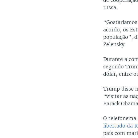
de cooperação
russa.
“Gostaríamos 
acordo, os Es
população”, d
Zelensky.
Durante a con
segundo Trump,
dólar, entre o
Trump disse n
“visitar as na
Barack Obama
O telefonema 
libertado da R
país com marij