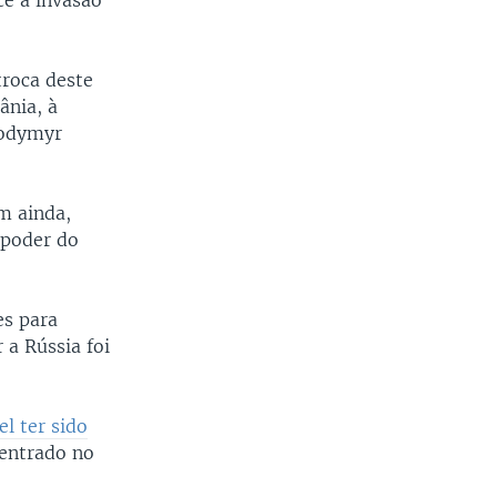
ce à invasão
roca deste
ânia, à
lodymyr
m ainda,
 poder do
es para
 a Rússia foi
l ter sido
 entrado no