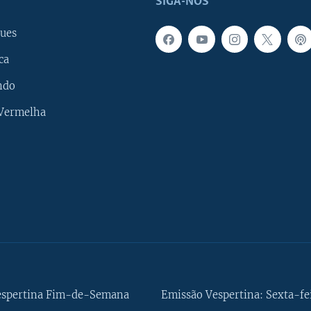
SIGA-NOS
ues
ca
ndo
 Vermelha
espertina Fim-de-Semana
Emissão Vespertina: Sexta-fe