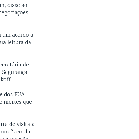
n, disse ao
negociações
a um acordo a
ua leitura da
ecretário de
e Segurança
koff.
te dos EUA
e mortes que
ra de visita a
r um “acordo