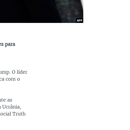
es para
ump. O líder
ica com o
te as
 Ucrânia,
ocial Truth