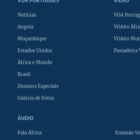
VOA PORTUGUÊS
VÍDEO
Notícias
VOA Portug
Angola
VOA60 Áfri
Moçambique
VOA60 Mu
Estados Unidos
Passadeira
África e Mundo
Brasil
Dossiers Especiais
Galeria de Fotos
ÁUDIO
Fala África
Emissão V