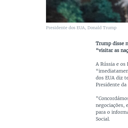
Presidente dos EUA, Donald Trump
Trump disse n
“visitar as n
A Rússia e os 
“imediatament
dos EUA diz t
Presidente da 
"Concordámos 
negociações, 
para o inform
Social.