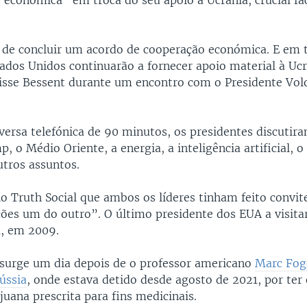
 económica” em troca do seu apoio à Ucrânia, crucial fa
de concluir um acordo de cooperação económica. E em t
tados Unidos continuarão a fornecer apoio material à Ucr
isse Bessent durante um encontro com o Presidente Vo
versa telefónica de 90 minutos, os presidentes discutira
 o Médio Oriente, a energia, a inteligência artificial, o
utros assuntos.
o Truth Social que ambos os líderes tinham feito convit
ções um do outro”. O último presidente dos EUA a visitar
, em 2009.
surge um dia depois de o professor americano
Marc Foge
ússia
, onde estava detido desde agosto de 2021, por ter
uana prescrita para fins medicinais.