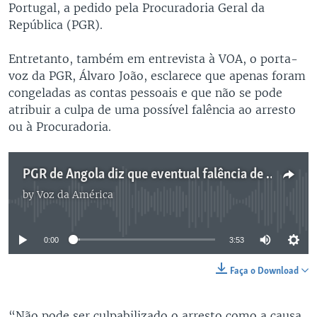
Portugal, a pedido pela Procuradoria Geral da
República (PGR).
Entretanto, também em entrevista à VOA, o porta-
voz da PGR, Álvaro João, esclarece que apenas foram
congeladas as contas pessoais e que não se pode
atribuir a culpa de uma possível falência ao arresto
ou à Procuradoria.
PGR de Angola diz que eventual falência de empresas arrestadas não é sua responsabilidade 3:00
by
Voz da América
No media source currently available
0:00
3:53
Faça o Download
“Não pode ser culpabilizado o arresto como a causa