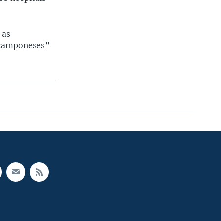
 as
s camponeses”