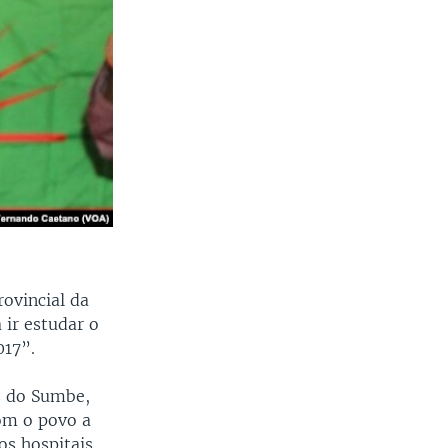
ovincial da
 ir estudar o
017”.
as do Sumbe,
com o povo a
s hospitais