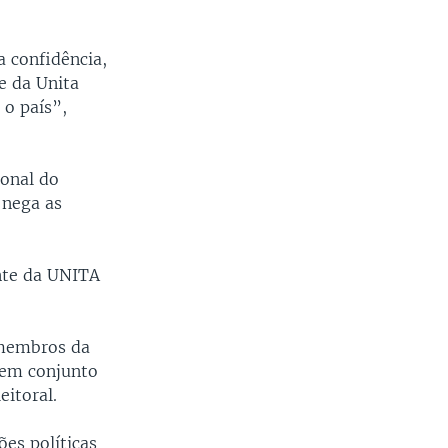
a confidência,
te da Unita
 o país”,
ional do
 nega as
nte da UNITA
 membros da
e em conjunto
itoral.
es políticas