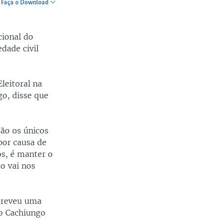
Faça o Download
SHARE
cional do
edade civil
leitoral na
o, disse que
são os únicos
por causa de
os, é manter o
o vai nos
screveu uma
io Cachiungo