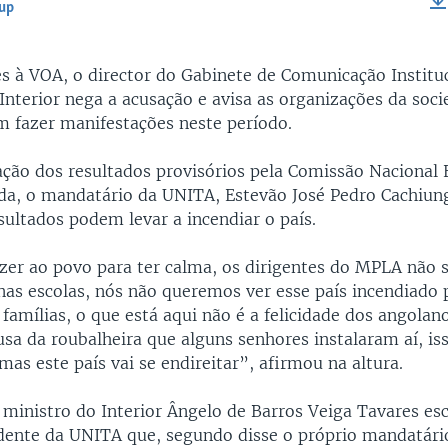
-up
EMBED
s à VOA, o director do Gabinete de Comunicação Institu
Interior nega a acusação e avisa as organizações da soci
 fazer manifestações neste período.
ação dos resultados provisórios pela Comissão Nacional E
a, o mandatário da UNITA, Estevão José Pedro Cachiung
sultados podem levar a incendiar o país.
zer ao povo para ter calma, os dirigentes do MPLA não 
as escolas, nós não queremos ver esse país incendiado 
famílias, o que está aqui não é a felicidade dos angolan
sa da roubalheira que alguns senhores instalaram aí, iss
 mas este país vai se endireitar”, afirmou na altura.
 ministro do Interior Ângelo de Barros Veiga Tavares e
idente da UNITA que, segundo disse o próprio mandatár