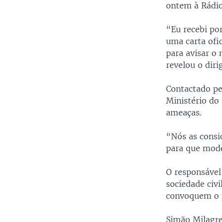
ontem à Rádio
“Eu recebi po
uma carta ofic
para avisar o
revelou o dir
Contactado pe
Ministério do
ameaças.
“Nós as cons
para que mode
O responsável
sociedade civ
convoquem o p
Simão Milagre