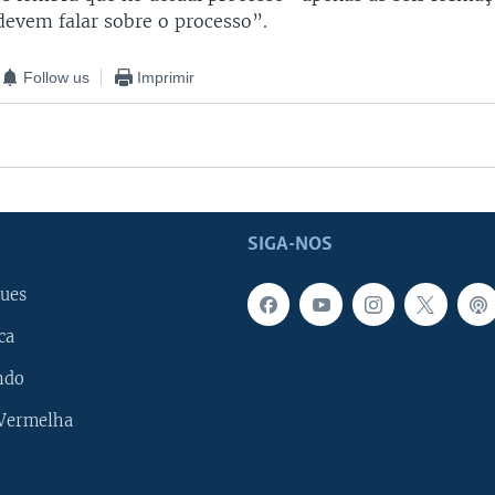
devem falar sobre o processo”.
Follow us
Imprimir
SIGA-NOS
ues
ca
ndo
 Vermelha