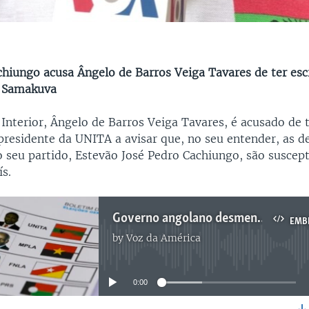
chiungo acusa Ângelo de Barros Veiga Tavares de ter escr
 Samakuva
Interior, Ângelo de Barros Veiga Tavares, é acusado de 
presidente da UNITA a avisar que, no seu entender, as d
 seu partido, Estevão José Pedro Cachiungo, são suscept
ís.
Governo angolano desmente ter tentado intimidar um dirigente da UNITA - 2:33
EMB
by
Voz da América
No media source currently available
0:00