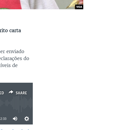
ito carta
ter enviado
eclarações do
íveis de
ED
SHARE
2:33