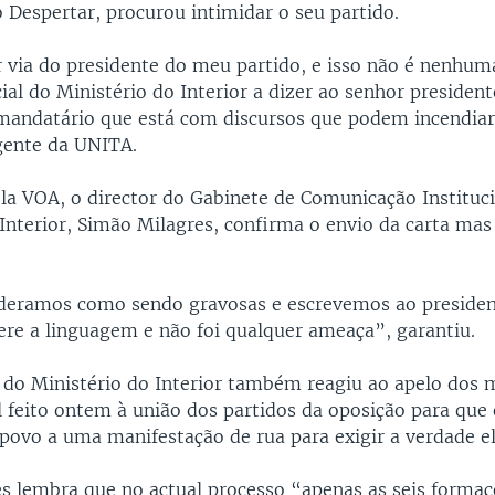
 Despertar, procurou intimidar o seu partido.
r via do presidente do meu partido, e isso não é nenhum
ial do Ministério do Interior a dizer ao senhor presiden
 mandatário que está com discursos que podem incendiar
igente da UNITA.
la VOA, o director do Gabinete de Comunicação Instituc
 Interior, Simão Milagres, confirma o envio da carta mas
ideramos como sendo gravosas e escrevemos ao preside
re a linguagem e não foi qualquer ameaça”, garantiu.
 do Ministério do Interior também reagiu ao apelo dos
il feito ontem à união dos partidos da oposição para qu
ovo a uma manifestação de rua para exigir a verdade ele
s lembra que no actual processo “apenas as seis formaçõ