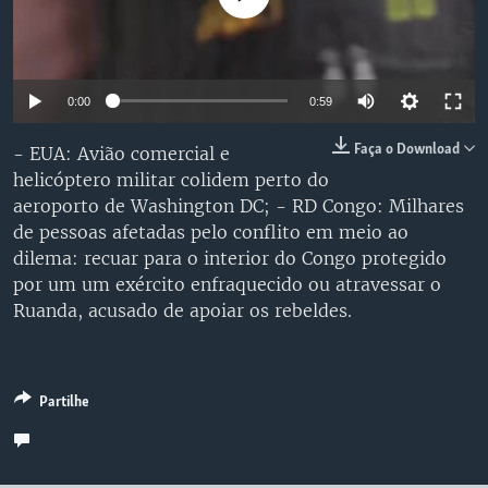
Auto
0:00
0:59
240p
Faça o Download
- EUA: Avião comercial e
helicóptero militar colidem perto do
360p
aeroporto de Washington DC; - RD Congo: Milhares
480p
Auto
240p
360p
480p
de pessoas afetadas pelo conflito em meio ao
dilema: recuar para o interior do Congo protegido
720p
720p
1080p
por um um exército enfraquecido ou atravessar o
1080p
Ruanda, acusado de apoiar os rebeldes.
Partilhe