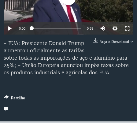
Auto
0:00
0:59
240p
Faça o Download
- EUA: Presidente Donald Trump
aumentou oficialmente as tarifas
360p
sobre todas as importações de aço e alumínio para
480p
Auto
240p
360p
480p
25%; - União Europeia anunciou impôs taxas sobre
os produtos industriais e agrícolas dos EUA.
720p
720p
1080p
1080p
Partilhe