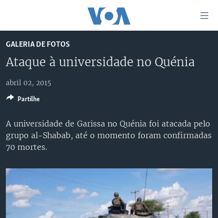
Links
de
Acesso
GALERIA DE FOTOS
Ir
NOTÍCIAS
Ataque à universidade no Quénia
para
AFRICA AGORA
ANGOLA
artigo
abril 02, 2015
principal
SAÚDE EM FOCO
MOÇAMBIQUE
Ir
Partilhe
VÍDEO
ESTADOS UNIDOS
para
Navegação
ÁUDIO
GUINÉ-BISSAU
VÍDEOS
A universidade de Garissa no Quénia foi atacada pelo
principal
grupo al-Shabab, até o momento foram confirmadas
ENTRETENIMENTO
ÁFRICA E MUNDO
VOA60 ÁFRICA
Ir
70 mortes.
para
BRASIL
VOA 60 CLIMA
SIGA-NOS
Pesquisa
DOSSIERS ESPECIAIS
VOA60 MUNDO
DESPORTO
PASSADEIRA VERMELHA
Línguas