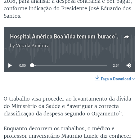
2016, para analisar a despesa contraída e por pagar,
conforme indicação do Presidente José Eduardo dos
Santos.
Hospital Américo Boa Vida tem um "buraco" de 80 milhões de dólares - 2:34
by
Voz da América
No media source currently available
0:00
2:34
Faça o Download
O trabalho visa proceder ao levantamento da dívida
do Ministério da Saúde e “averiguar a correcta
classificação da despesa segundo o Orçamento”.
Enquanto decorrem os trabalhos, o médico e
professor universitário Maurilio Luiele diz conhecer