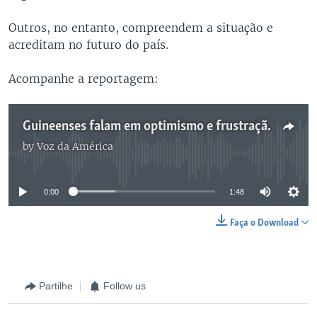
Outros, no entanto, compreendem a situação e
acreditam no futuro do país.
Acompanhe a reportagem:
Guineenses falam em optimismo e frustração três anos após as eleições - 1:45
by
Voz da América
No media source currently available
0:00
1:48
Faça o Download
Partilhe
Follow us