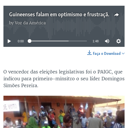
Guineenses falam em optimismo e frustração três anos após as eleições
by
Voz da América
No media source currently available
0:00
1:48
Faça o Download
O vencedor das eleições legislativas foi o PAIGC, que
indicou para primeiro-minsitro o seu líder Domingos
Simões Pereira.