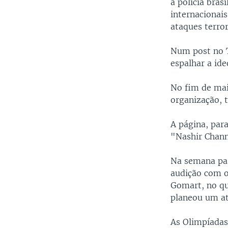
à polícia bras
internacionais
ataques terror
Num post no T
espalhar a ide
No fim de mai
organização,
A página, par
"Nashir Cha
Na semana pas
audição com o
Gomart, no qu
planeou um at
As Olimpíadas 