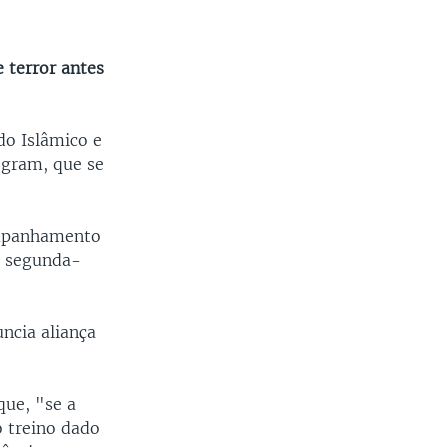
 terror antes
do Islâmico e
egram, que se
ompanhamento
ta segunda-
ncia aliança
que, "se a
o treino dado