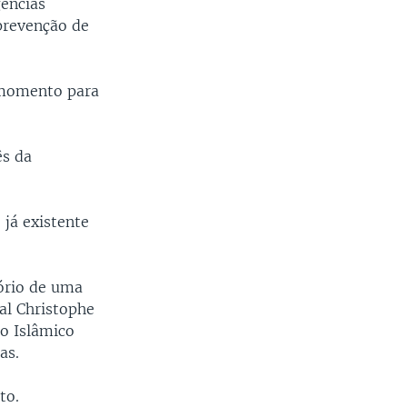
gências
 prevenção de
o momento para
ês da
já existente
ório de uma
al Christophe
do Islâmico
as.
to.