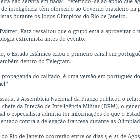
ileira não servirá em nada", referindo-se ao apoio que a
 de inteligência têm oferecido ao Governo brasileiro na
istas durante os Jogos Olímpicos do Rio de Janeiro.
witter, Katz ressaltou que o grupo está a aproveitar 
ologia extremista antes do evento.
o, o Estado Islâmico criou o primeiro canal em portugu
 também dentro do Telegram.
a propaganda do califado, é uma versão em português do 
nnel".
sada, a Assembleia Nacional da França publicou o relat
 chefe da Direção de Inteligência Militar (DRM), o gener
al o especialista admitia ter informações de que o Esta
entado contra a delegação francesa durante as Olimpíad
do Rio de Janeiro ocorrerão entre os dias 5 e 21 de Agos