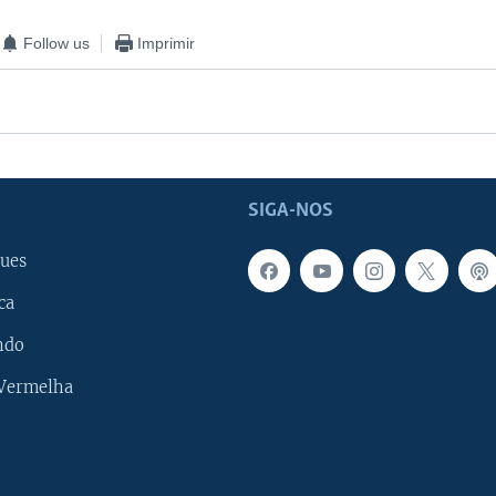
Follow us
Imprimir
SIGA-NOS
ues
ca
ndo
 Vermelha