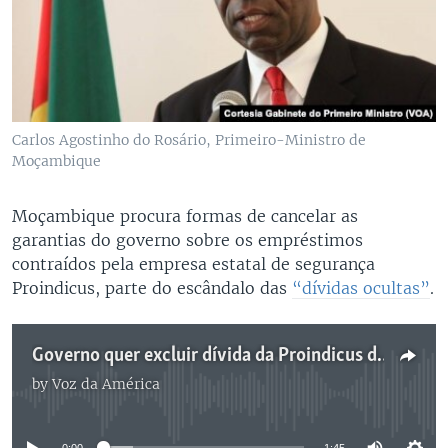
Carlos Agostinho do Rosário, Primeiro-Ministro de
Moçambique
Moçambique procura formas de cancelar as
garantias do governo sobre os empréstimos
contraídos pela empresa estatal de segurança
Proindicus, parte do escândalo das
“dívidas ocultas”
.
Governo quer excluir dívida da Proindicus da responsabilidade do Estado
by
Voz da América
No media source currently available
0:00
1:45