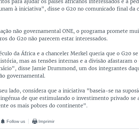
os para ajudar os países africanos interessados e a ped
unam à iniciativa", disse o G20 no comunicado final da 
ização não governamental ONE, o programa promete mui
s do G20 não parecem estar interessados.
éculo da África e a chanceler Merkel queria que o G20 se
istória, mas as tensões internas e a divisão afastaram o
nário", disse Jamie Drummond, um dos integrantes daq
ão governamental.
eu lado, considera que a iniciativa "baseia-se na supos
 ingénua de que estimulando o investimento privado se 
te os mais pobres do continente".
Follow us
Imprimir