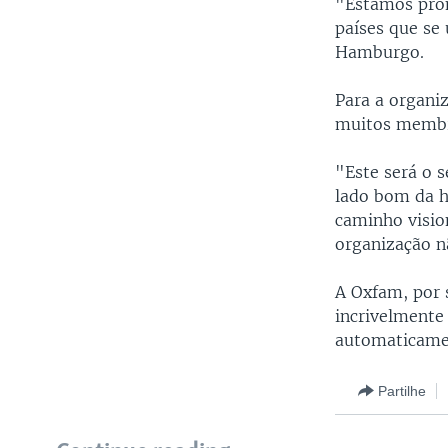
"Estamos pront
países que se 
Hamburgo.
Para a organ
muitos membro
"Este será o s
lado bom da h
caminho visio
organização n
A Oxfam, por s
incrivelmente
automaticamen
Partilhe