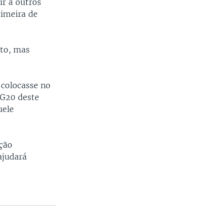
ir a outros
cimeira de
to, mas
 colocasse no
 G20 deste
uele
ição
ajudará