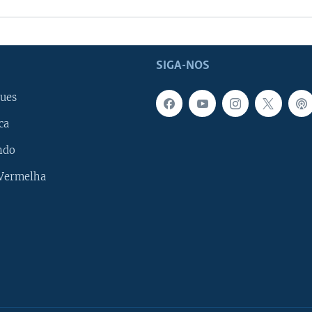
SIGA-NOS
ues
ca
ndo
 Vermelha