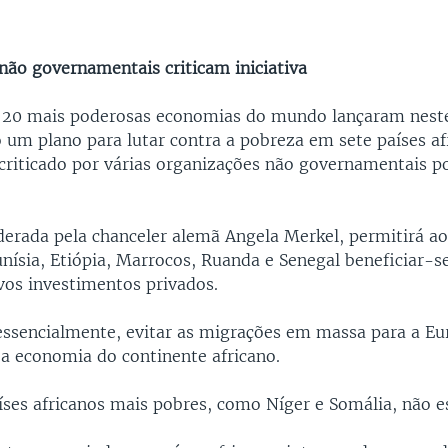
não governamentais criticam iniciativa
s 20 mais poderosas economias do mundo lançaram neste
m plano para lutar contra a pobreza em sete países afr
 criticado por várias organizações não governamentais p
liderada pela chanceler alemã Angela Merkel, permitirá a
nísia, Etiópia, Marrocos, Ruanda e Senegal beneficiar-s
ovos investimentos privados.
 essencialmente, evitar as migrações em massa para a Eu
 a economia do continente africano.
ses africanos mais pobres, como Níger e Somália, não es