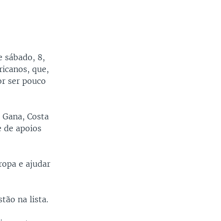
 sábado, 8,
icanos, que,
or ser pouco
o Gana, Costa
e de apoios
ropa e ajudar
tão na lista.