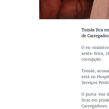
Tomás fica e
de Carregador
O ex-ministro
sexta-feira, 2
corrupção.
Tomás, acusad
está no Hospi
Serviços Penit
O porta-voz d
ficar em pris
Carregadores.