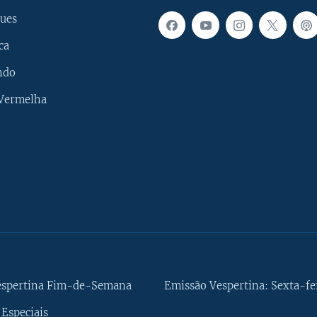
ues
ca
ndo
 Vermelha
espertina Fim-de-Semana
Emissão Vespertina: Sexta-fe
Especiais