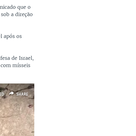
nicado que o
 sob a direção
el após os
esa de Israel,
s com mísseis
ED
SHARE