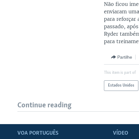
Não ficou ime
enviaram uma 
para reforçar 
passado, após
Ryder também
para treiname
Partilhe
This item is part of
Estados Unidos
Continue reading
VOA PORTUGUÊS
VÍDEO