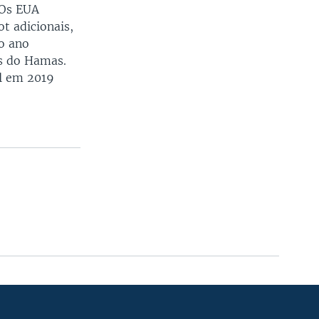
 Os EUA
t adicionais,
do ano
es do Hamas.
l em 2019