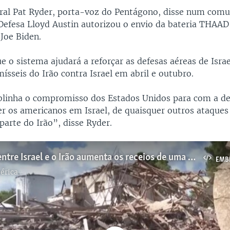
al Pat Ryder, porta-voz do Pentágono, disse num comu
 Defesa Lloyd Austin autorizou o envio da bateria THAAD
Joe Biden.
e o sistema ajudará a reforçar as defesas aéreas de Isra
sseis do Irão contra Israel em abril e outubro.
blinha o compromisso dos Estados Unidos para com a def
er os americanos em Israel, de quaisquer outros ataque
 parte do Irão”, disse Ryder.
A escalada entre Israel e o Irão aumenta os receios de uma guerra mais vasta e de um envolvimento direto dos EUA
EMB
érica