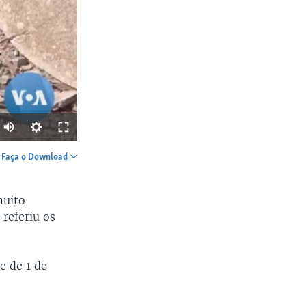
Faça o Download
SHARE
muito
referiu os
e de 1 de
width
px