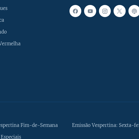
ues
ca
ndo
 Vermelha
espertina Fim-de-Semana
Emissão Vespertina: Sexta-fe
Especiais