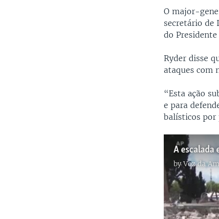
O major-gener
secretário de
do Presidente 
Ryder disse qu
ataques com mí
“Esta ação su
e para defend
balísticos por
by
Voz da Am