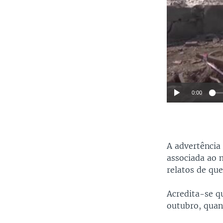
0:00
A advertência
associada ao 
relatos de qu
Acredita-se qu
outubro, quand