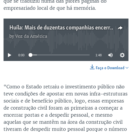
que se traduziu numa das piores páginas do
empresariado local de que há memória.
Huíla: Mais de duzentas companhias encerraram as portas em 2016 - 1:48
by
Voz da América
No media source currently available
0:00
1:48
Faça o Download
“Como o Estado retraiu o investimento público não
teve condições de apostar em novas infra-estruturas
sociais e de benefício público, logo, essas empresas
de construção civil foram as primeiras a começar a
encerrar portas e a despedir pessoal, e mesmo
aquelas que se mantêm na área da construção civil
tiveram de despedir muito pessoal porque o número