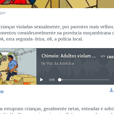
que
rianças violadas sexualmente, por parentes mais velhos
umentou consideravelmente na província moçambicana 
, esta segunda-feira, 08, a polícia local.
Chimoio: Adultos violam menores movidos por rituais obscuros
EMB
by
Voz da América
No media source currently available
0:00
-up
EMBED
 estupram crianças, geralmente netas, enteadas e sobr