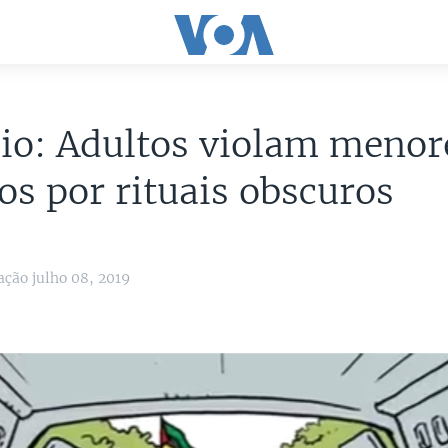
io: Adultos violam menor
s por rituais obscuros
ação julho 08, 2019