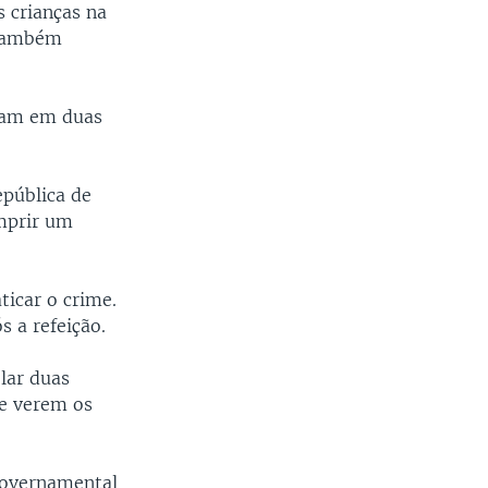
 crianças na
(também
viam em duas
epública de
mprir um
icar o crime.
s a refeição.
olar duas
de verem os
-governamental