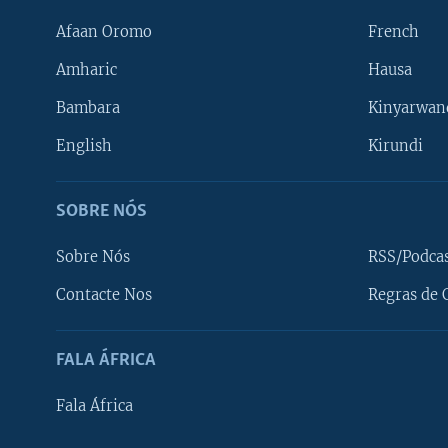
Afaan Oromo
French
Amharic
Hausa
Bambara
Kinyarwan
English
Kirundi
SOBRE NÓS
Sobre Nós
RSS/Podca
Contacte Nos
Regras de 
SIGA-NOS
FALA ÁFRICA
Fala África
Línguas