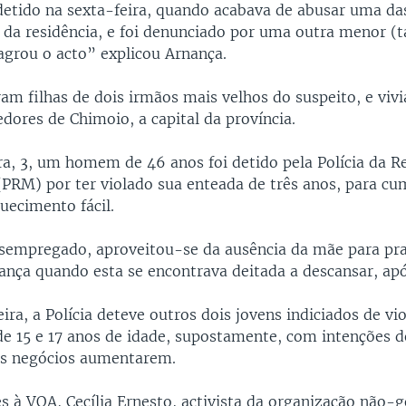
detido na sexta-feira, quando acabava de abusar uma das
 da residência, e foi denunciado por uma outra menor 
lagrou o acto” explicou Arnança.
am filhas de dois irmãos mais velhos do suspeito, e vi
edores de Chimoio, a capital da província.
ra, 3, um homem de 46 anos foi detido pela Polícia da R
RM) por ter violado sua enteada de três anos, para cu
quecimento fácil.
esempregado, aproveitou-se da ausência da mãe para prat
ança quando esta se encontrava deitada a descansar, apó
ra, a Polícia deteve outros dois jovens indiciados de vi
de 15 e 17 anos de idade, supostamente, com intenções 
us negócios aumentarem.
s à VOA, Cecília Ernesto, activista da organização não