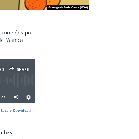
, movidos por
de Manica,
ED
SHARE
2:31
Faça o Download
SHARE
inhas,