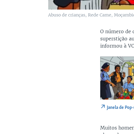
Abuso de crianças, Rede Came, Moçambi
O número de c
superstição a
informou à VOA
Janela de Pop
Muitos homens