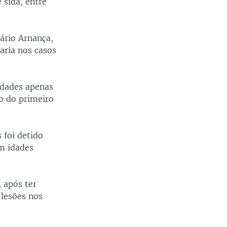
 sida, entre
ário Arnança,
aria nos casos
idades apenas
o do primeiro
 foi detido
om idades
 após ter
 lesões nos