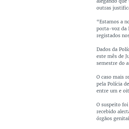
alegando que t
outras justif
“Estamos a no
porta-voz da 
registados nos
Dados da Polí
este mês de J
semestre do a
O caso mais r
pela Polícia d
entre um e oi
O suspeito foi
recebido alert
órgãos genita