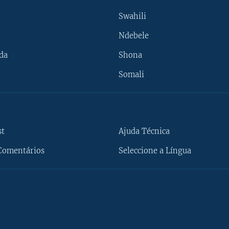
Swahili
Ndebele
da
Shona
Somali
st
Ajuda Técnica
Comentários
Seleccione a Língua