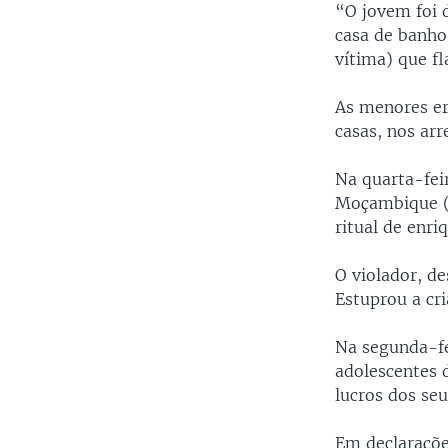
“O jovem foi 
casa de banho
vítima) que f
As menores er
casas, nos arr
Na quarta-fei
Moçambique (P
ritual de enri
O violador, d
Estuprou a cri
Na segunda-fei
adolescentes 
lucros dos se
Em declaraçõe