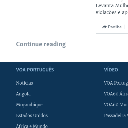
Levanta Mulhe
violações e a
Partilhe
Continue reading
VOA PORTUGUÊS
VÍDEO
Notícias
VOA Portug
Angola
VOA60 Áfri
Moçambique
VOA60 Mu
Estados Unidos
Passadeira
África e Mundo