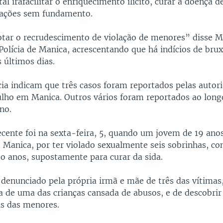
al iráfacilitar o enriquecimento ilícito, curar a doença de
icações sem fundamento.
tar o recrudescimento de violação de menores” disse M
Polícia de Manica, acrescentando que há indícios de brux
 últimos dias.
cia indicam que três casos foram reportados pelas autor
ulho em Manica. Outros vários foram reportados ao long
no.
ecente foi na sexta-feira, 5, quando um jovem de 19 anos
e Manica, por ter violado sexualmente seis sobrinhas, c
to anos, supostamente para curar da sida.
 denunciado pela própria irmã e mãe de três das vítimas,
a de uma das crianças cansada de abusos, e de descobrir
is das menores.