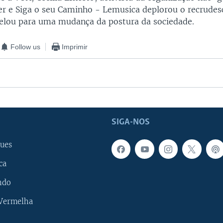
r e Siga o seu Caminho - Lemusica deplorou o recrude
pelou para uma mudança da postura da sociedade.
Follow us
Imprimir
SIGA-NOS
ues
ca
ndo
 Vermelha