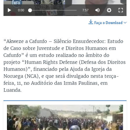
Auto
0:00
7:57
240p
Faça o Download
360p
Auto
240p
360p
480p
“Akweze a Cafunfo – Silêncio Ensurdecedor: Estudo
480p
de Caso sobre Juventude e Direitos Humanos em
720p
720p
1080p
Cafunfo” é um estudo realizado no âmbito do
projeto “Human Rights Defense (Defesa dos Direitos
1080p
Humanos)”, financiado pela Ajuda da Igreja da
Noruega (NCA), e que será divulgado nesta terça-
feira, 11, no Auditório das Irmãs Paulinas, em
Luanda.