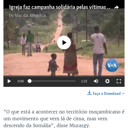
Igreja faz campanha solidária pelas vítimas da guerra em Cabo Delgado
by
Voz da América
No media source currently available
0:00
1:22
Faça o Download
"O que está a acontecer no território moçambicano é
um movimento que vem lá de cima, mas vem
descendo da Somália", disse Murargy.