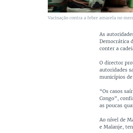
Vacinação contra a febre amarela no mer
As autoridade
Democrática d
conter a cade
O director pro
autoridades sa
municípios de
“Os casos sa
Congo", confi
as poucas qua
Ao nível de M
e Malanje, ten