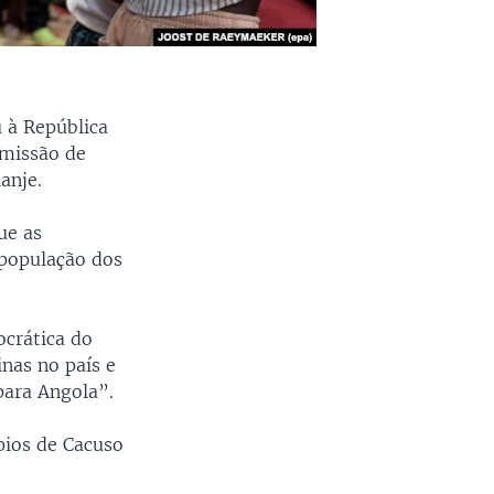
 à República
 missão de
anje.
ue as
 população dos
crática do
nas no país e
para Angola”.
pios de Cacuso