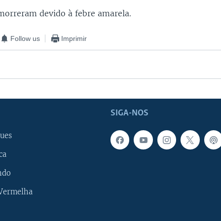
morreram devido à febre amarela.
Follow us
Imprimir
SIGA-NOS
ues
ca
ndo
 Vermelha