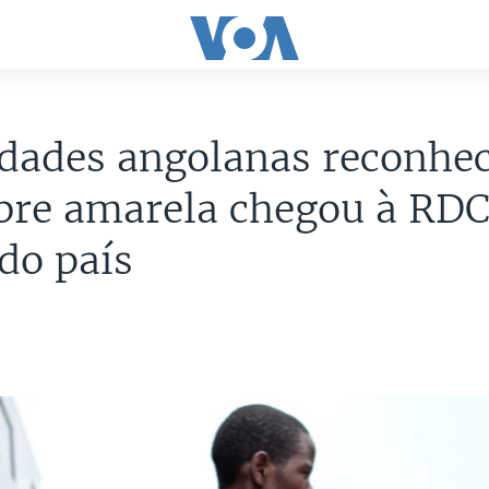
idades angolanas reconh
bre amarela chegou à RDC
 do país