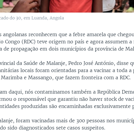
cado do 30, em Luanda, Angola
s angolanas reconhecem que a febre amarela que chegou
o Congo (RDC) teve origem no país e agora assumem a
ia de propagação em dois municípios da província de Mal
vincial da Saúde de Malanje, Pedro José António, disse q
nitárias locais foram orientadas para a vacinar a toda a
 Marimba e Massango, que fazem fronteira com a RDC.
íram daqui, nós contaminamos também a República Demo
rmou o responsável que garantiu não haver stock de vaci
ntidades produzidas são encaminhadas exclusivamente 
alanje, foram vacinadas mais de 300 pessoas nos municí
do sido diagnosticados sete casos suspeitos.