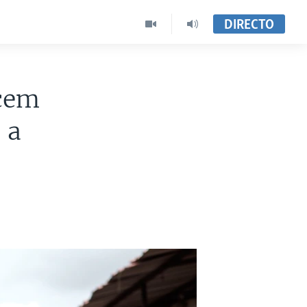
DIRECTO
ecem
 a