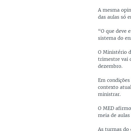
A mesma opini
das aulas só 
“O que deve es
sistema do ens
O Ministério 
trimestre vai 
dezembro.
Em condições 
contexto atua
ministrar.
O MED afirmou
meia de aulas
As turmas do e