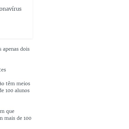
onavírus
 apenas dois
tes
não têm meios
de 100 alunos
 em que
om mais de 100