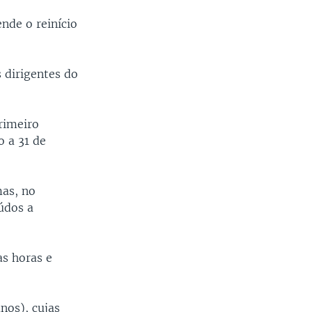
nde o reinício
 dirigentes do
rimeiro
o a 31 de
mas, no
údos a
s horas e
nos), cujas