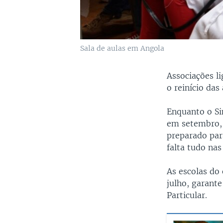
Sala de aulas em Angola
Associações l
o reinício das
Enquanto o Si
em setembro, 
preparado par
falta tudo na
As escolas do 
julho, garant
Particular.