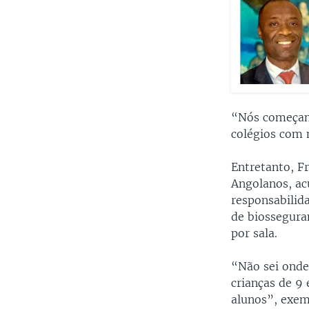
“Nós começam
colégios com 
Entretanto, F
Angolanos, ac
responsabilid
de biossegura
por sala.
“Não sei onde
crianças de 9
alunos”, exemp