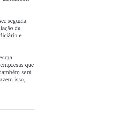
ser seguida
ulação da
iciário e
mesma
s empresas que
a também será
azem isso,