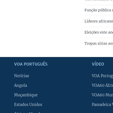
Função pública 
Líderes african
Eleições este a
Tropas sírias a
VOA PORTUGUÊS
VÍDEO
Notícias
VOA Portug
Angola
VOA60 Áfri
Moçambique
VOA60 Mu
Estados Unidos
Passadeira