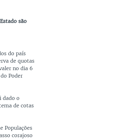
 Estado são
os do país
erva de quotas
valer no dia 6
 do Poder
oi dado o
stema de cotas
de Populações
asso corajoso