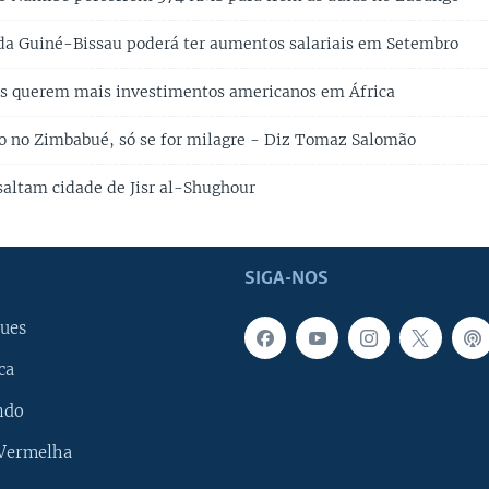
da Guiné-Bissau poderá ter aumentos salariais em Setembro
os querem mais investimentos americanos em África
no no Zimbabué, só se for milagre - Diz Tomaz Salomão
ssaltam cidade de Jisr al-Shughour
SIGA-NOS
ues
ca
ndo
 Vermelha