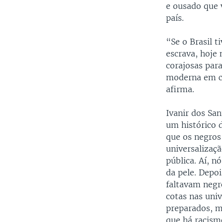
e ousado que 
país.
“Se o Brasil t
escrava, hoje
corajosas par
moderna em cr
afirma.
Ivanir dos Sa
um histórico 
que os negros
universalizaç
pública. Aí, 
da pele. Depo
faltavam negr
cotas nas uni
preparados, m
que há racism