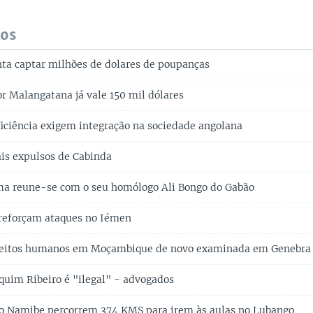
dos
a captar milhões de dolares de poupanças
or Malangatana já vale 150 mil dólares
iciência exigem integração na sociedade angolana
ais expulsos de Cabinda
ma reune-se com o seu homólogo Ali Bongo do Gabão
reforçam ataques no Iémen
ireitos humanos em Moçambique de novo examinada em Genebra
quim Ribeiro é "ilegal" - advogados
do Namibe percorrem 374 KMS para irem às aulas no Lubango