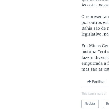
As cotas ness
O representan
por outros es
Bahia são de 
legislativo, n
Em Minas Gera
história,”crit
fazem diversi
empurrada a f
mas são as est
Partilhe
This item is part of
Notícias
Br