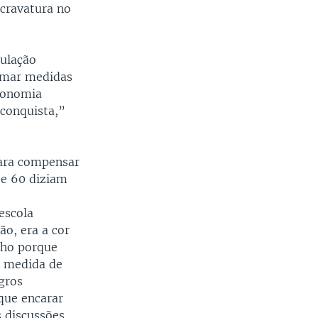
scravatura no
pulação
tomar medidas
economia
conquista,”
para compensar
 e 60 diziam
escola
ão, era a cor
lho porque
a medida de
gros
que encarar
 discussões.