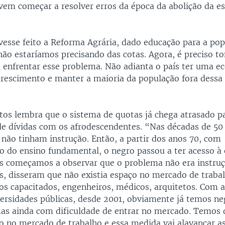
vem começar a resolver erros da época da abolição da e
ivesse feito a Reforma Agrária, dado educação para a po
 não estaríamos precisando das cotas. Agora, é preciso 
a enfrentar esse problema. Não adianta o país ter uma 
escimento e manter a maioria da população fora dessa 
ntos lembra que o sistema de quotas já chega atrasado 
de dívidas com os afrodescendentes. “Nas décadas de 50
 não tinham instrução. Então, a partir dos anos 70, com
ão do ensino fundamental, o negro passou a ter acesso à 
nós começamos a observar que o problema não era instruç
is, disseram que não existia espaço no mercado de traba
os capacitados, engenheiros, médicos, arquitetos. Com 
versidades públicas, desde 2001, obviamente já temos ne
as ainda com dificuldade de entrar no mercado. Temos 
o no mercado de trabalho e essa medida vai alavancar as