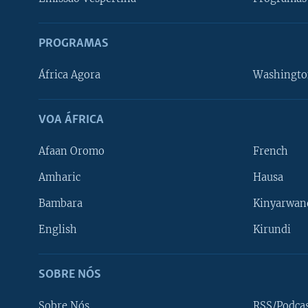
PROGRAMAS
África Agora
Washingto
VOA ÁFRICA
Afaan Oromo
French
Amharic
Hausa
Bambara
Kinyarwan
English
Kirundi
SOBRE NÓS
Sobre Nós
RSS/Podca