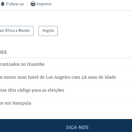
Follow us
Imprimir
is África e Mundo
Angola
dos
ncontrados no Huambo
n morre num hotel de Los Angeles com 48 anos de idade
stas têm código para as eleições
dos em Nampula
SIGA-NOS