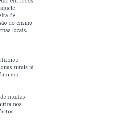
édio em todos
aquele
alta de
são do ensino
nas locais.
 afirmou
onas rurais já
tudam em
ndo muitas
itira nos
factos