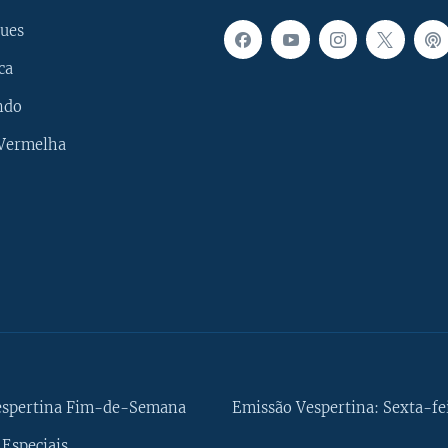
ues
ca
ndo
 Vermelha
espertina Fim-de-Semana
Emissão Vespertina: Sexta-fe
Especiais