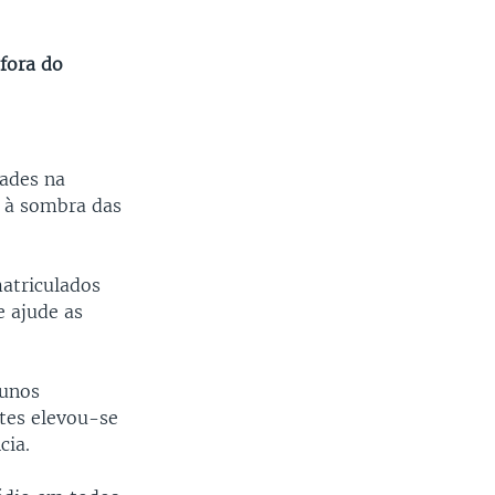
fora do
dades na
o à sombra das
atriculados
 ajude as
lunos
tes elevou-se
cia.