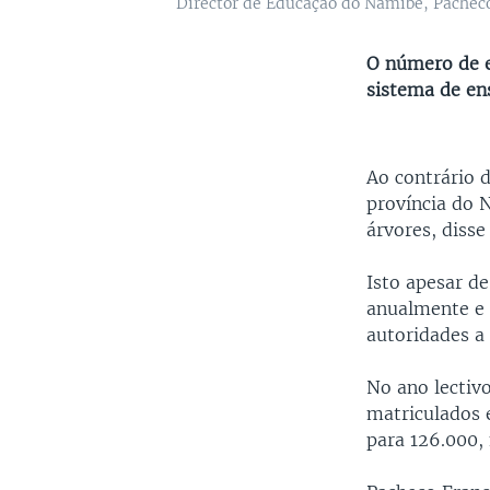
Director de Educação do Namibe, Pacheco
O número de e
sistema de ens
Ao contrário 
província do 
árvores, disse
Isto apesar d
anualmente e 
autoridades a
No ano lectiv
matriculados 
para 126.000, 