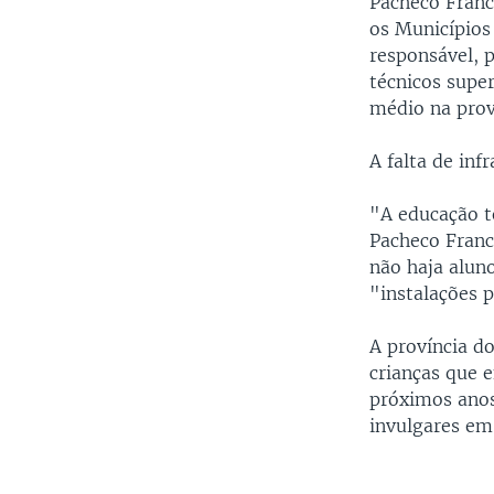
Pacheco Franc
os Município
responsável, p
técnicos supe
médio na prov
A falta de inf
"A educação t
Pacheco Franc
não haja alun
"instalações p
A província d
crianças que e
próximos anos
invulgares em