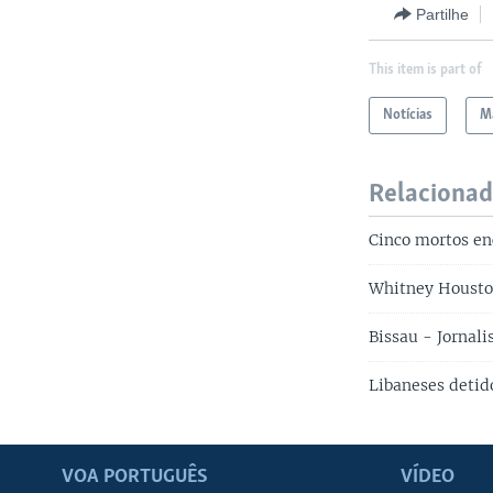
Partilhe
This item is part of
Notícias
Ma
Relaciona
Cinco mortos e
Whitney Housto
Bissau - Jornali
Libaneses deti
VOA PORTUGUÊS
VÍDEO