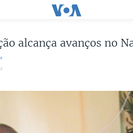
ção alcança avanços no N
ca
12