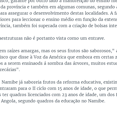
isco, garante por outro lado a manutenção do ensino m
s da província e também em algumas comunas, segundo 
ara assegurar o desenvolvimento destas localidades. A f
riores para leccionar o ensino médio em função da exten
íncia, também foi superada com a criação de bolsas inter
raestruturas não é portanto vista como um entrave.
em raízes amargas, mas os seus frutos são saborosos,"
isco que disse à Voz da América que embora em certas z
os a serem ensinaods á sombra das árvores, muitos es
recárias".
o Namibe já saboreia frutos da reforma educativa, existi
ntraram para o II ciclo com 15 anos de idade, o que perm
 ter quadros licenciados com 23 anos de idade, um dos 
 Angola, segundo quadros da educação no Namibe.