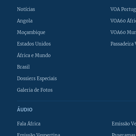
Notícias
VOA Portug
Angola
VOA60 Áfri
Moçambique
VOA60 Mu
Estados Unidos
Passadeira
África e Mundo
Brasil
Dossiers Especiais
Galeria de Fotos
ÁUDIO
Fala África
Emissão V
Emissão Vespertina
Programas 