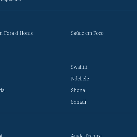
n Fora d'Horas
Saúde em Foco
Swahili
Ndebele
da
Shona
Somali
st
Ajuda Técnica