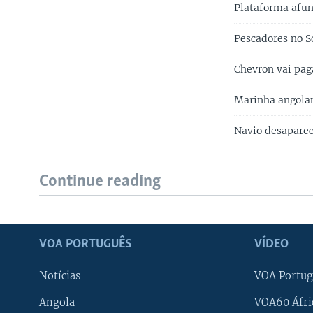
Plataforma afu
Pescadores no S
Chevron vai pag
Marinha angolan
Navio desaparec
Continue reading
VOA PORTUGUÊS
VÍDEO
Notícias
VOA Portug
Angola
VOA60 Áfri