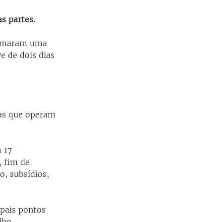
s partes.
ormaram uma
e de dois dias
ras que operam
 17
, fim de
, subsídios,
pais pontos
lho.