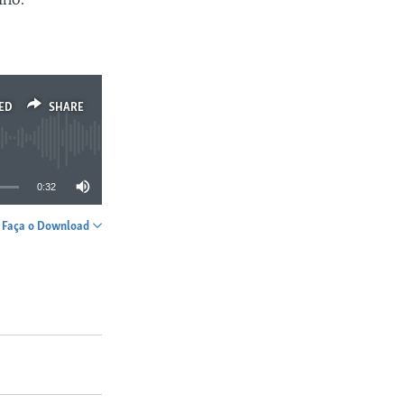
ED
SHARE
0:32
Faça o Download
SHARE