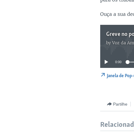
Ouça a sua de
Greve no po
by
Voz da Am
0:00
Janela de Pop
Partilhe
Relaciona