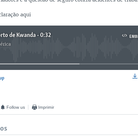
claração aqui
rto de Kwanda - 0:32
EMB
érica
No media source currently available
-up
EMBED
Follow us
Imprimir
dos