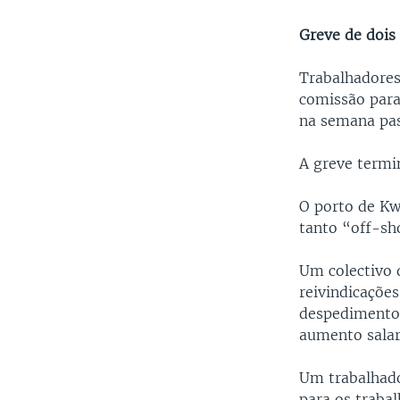
Greve de dois 
Trabalhadore
comissão para
na semana pa
A greve termi
O porto de Kw
tanto “off-s
Um colectivo
reivindicaçõe
despedimentos
aumento salar
Um trabalhado
para os trabal