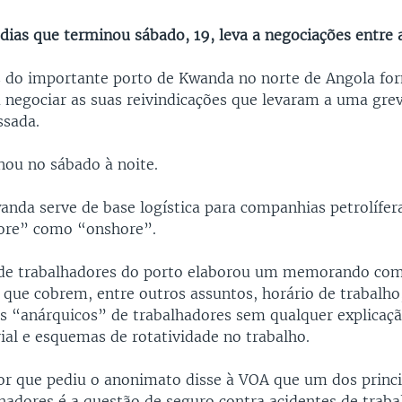
dias que terminou sábado, 19, leva a negociações entre a
s do importante porto de Kwanda no norte de Angola f
 negociar as suas reivindicações que levaram a uma grev
ssada.
nou no sábado à noite.
anda serve de base logística para companhias petrolífe
hore” como “onshore”.
 de trabalhadores do porto elaborou um memorando com
s que cobrem, entre outros assuntos, horário de trabalho
 “anárquicos” de trabalhadores sem qualquer explicação
ial e esquemas de rotatividade no trabalho.
r que pediu o anonimato disse à VOA que um dos princi
hadores é a questão de seguro contra acidentes de traba