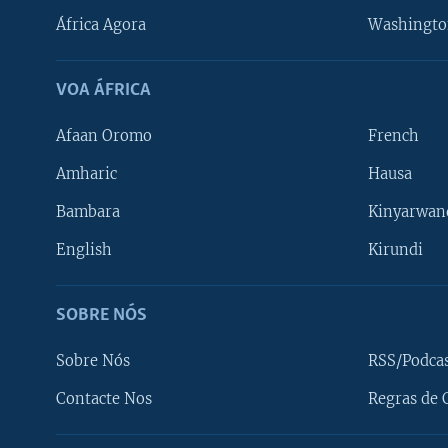
África Agora
Washingto
VOA ÁFRICA
Afaan Oromo
French
Amharic
Hausa
Bambara
Kinyarwan
English
Kirundi
SOBRE NÓS
Sobre Nós
RSS/Podca
Contacte Nos
Regras de 
SIGA-NOS