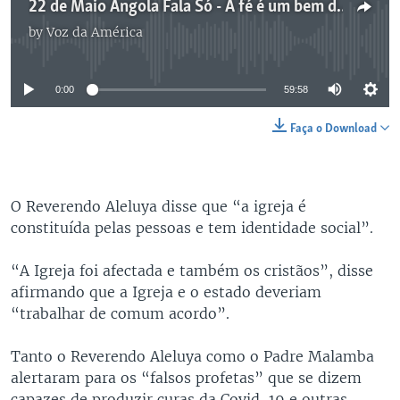
22 de Maio Angola Fala Só - A fé é um bem de primeira necessidade
by
Voz da América
No media source currently available
0:00
59:58
Faça o Download
O Reverendo Aleluya disse que “a igreja é
constituída pelas pessoas e tem identidade social”.
“A Igreja foi afectada e também os cristãos”, disse
afirmando que a Igreja e o estado deveriam
“trabalhar de comum acordo”.
Tanto o Reverendo Aleluya como o Padre Malamba
alertaram para os “falsos profetas” que se dizem
capazes de produzir curas da Covid-19 e outras