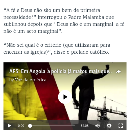
“A fé e Deus não são um bem de primeira
necessidade?” interrogou o Padre Malamba que
subilnhou depois que “Deus não é um marginal, a fé
não é um acto marginal”.
“Não sei qual é o critério (que utilizaram para
encerrar as igrejas)”, disse o prelado católico.
AFS: Em Angola "a polícia já matou mais que o coronavírus", reverendo Aleluya
by
Voz da América
No media source currently available
0:00
54:08