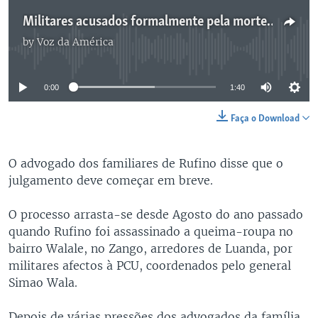
Militares acusados formalmente pela morte de jovem nas demolições do Zango - 1:40
by
Voz da América
No media source currently available
0:00
1:40
Faça o Download
O advogado dos familiares de Rufino disse que o
julgamento deve começar em breve.
O processo arrasta-se desde Agosto do ano passado
quando Rufino foi assassinado a queima-roupa no
bairro Walale, no Zango, arredores de Luanda, por
militares afectos à PCU, coordenados pelo general
Simao Wala.
Depois de várias pressões dos advogados da família